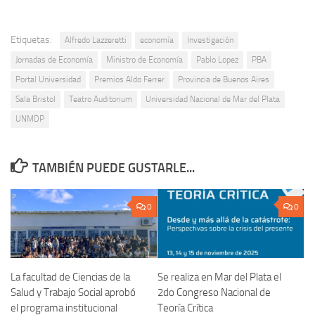
Etiquetas:
Alfredo Lazzeretti
economía
Investigación
Jornadas de Economía
Ministro de Economía
Pablo Lopez
PBA
Portal Universidad
Premios Aldo Ferrer
Provincia de Buenos Aires
Sala Bristol
Teatro Auditorium
Universidad Nacional de Mar del Plata
UNMDP
TAMBIÉN PUEDE GUSTARLE...
0
0
La facultad de Ciencias de la
Se realiza en Mar del Plata el
Salud y Trabajo Social aprobó
2do Congreso Nacional de
el programa institucional
Teoría Crítica