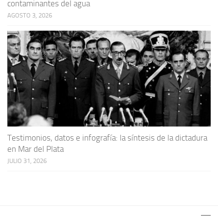
contaminantes del agua
AGOSTO 3, 2026
Testimonios, datos e infografía: la síntesis de la dictadura
en Mar del Plata
JULIO 31, 2026