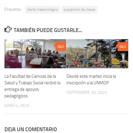
Etiquetas:
alerta meteorológico
suspensión de clases
TAMBIÉN PUEDE GUSTARLE...
0
0
La Facultad de Ciencias de la
Desde este martes inicia la
Salud y Trabajo Social recibió la
inscripción a la UNMDP
entrega de apoyos
SEPTIEMBRE 30, 2024
pedagógicos
JUNIO 4, 2025
DEJA UN COMENTARIO