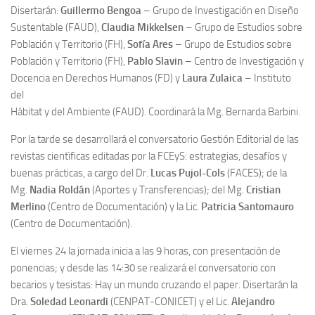
Disertarán:
Guillermo Bengoa
– Grupo de Investigación en Diseño
Sustentable (FAUD),
Claudia Mikkelsen
– Grupo de Estudios sobre
Población y Territorio (FH),
Sofía Ares
– Grupo de Estudios sobre
Población y Territorio (FH),
Pablo Slavin
– Centro de Investigación y
Docencia en Derechos Humanos (FD) y
Laura Zulaica
– Instituto
del
Hábitat y del Ambiente (FAUD). Coordinará la Mg. Bernarda Barbini.
Por la tarde se desarrollará el conversatorio Gestión Editorial de las
revistas cientìficas editadas por la FCEyS: estrategias, desafíos y
buenas prácticas, a cargo del Dr.
Lucas Pujol-Cols
(FACES); de la
Mg.
Nadia Roldán
(Aportes y Transferencias); del Mg.
Cristian
Merlino
(Centro de Documentación) y la Lic.
Patricia Santomauro
(Centro de Documentación).
El viernes 24 la jornada inicia a las 9 horas, con presentación de
ponencias; y desde las 14:30 se realizará el conversatorio con
becarios y tesistas: Hay un mundo cruzando el paper. Disertarán la
Dra.
Soledad Leonardi
(CENPAT-CONICET) y el Lic.
Alejandro