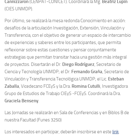
Cannizzaron
(CENPAT-CONICET). Coordinará la Mg.
Beatriz Lupín
(CIES UNMDP).
Por último, se realizará la mesa redonda Conocimiento en acción:
desafíos de la articulación Investigación, Extensión, Vinculación y
Transferencia, con el objetivo de generar un espacio de intercambio
de experiencias y saberes entre los participantes, que permita
reflexionar sobre estas cuestiones y pensar conjuntamente
estrategias que permitan transitar hacia una gestión más integral
de proyectos. Disertarán el Dr.
Diego Rodríguez
, Secretario de
Ciencia y Tecnología UNMDP; el Dr.
Fernando Graña
, Secretario de
Vinculación y Transferencia Tecnológica UNMDP; el Lic.
Esteban
Zaballa
, Vicedecano FCEyS y la Dra.
Romina Cutulli
, Investigadora
Grupo de Estudios de Trabajo CIEyS -FCEyS. Coordinará la Dra.
Graciela Benseny
.
Las Jornadas se realizarán en Sala de Conferencias y en Biblos B de
nuestra Facultad (Funes 3250)
Los interesados en participar, deberán inscribirse en este
link
.