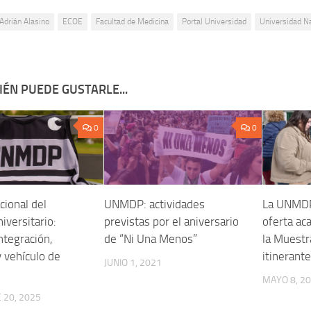
Adrián Alasino
ECOE
Facultad de Medicina
Portal Universidad
Universidad Na
ÉN PUEDE GUSTARLE...
0
0
cional del
UNMDP: actividades
La UNMDP
iversitario:
previstas por el aniversario
oferta ac
ntegración,
de “Ni Una Menos”
la Muestr
y vehículo de
itinerant
JUNIO 1, 2021
MAYO 8, 2
 20, 2025