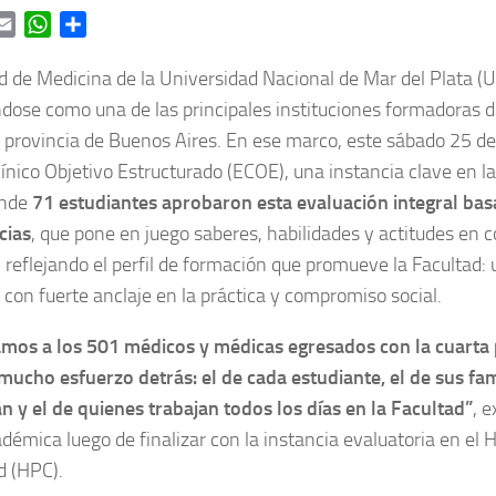
ok
itter
Email
WhatsApp
Share
d de Medicina de la Universidad Nacional de Mar del Plata
dose como una de las principales instituciones formadoras d
a provincia de Buenos Aires. En ese marco, este sábado 25 de a
nico Objetivo Estructurado (ECOE), una instancia clave en la 
onde
71 estudiantes aprobaron esta evaluación integral ba
cias
, que pone en juego saberes, habilidades y actitudes en c
 reflejando el perfil de formación que promueve la Facultad:
, con fuerte anclaje en la práctica y compromiso social.
amos a los 501 médicos y médicas egresados con la cuarta
mucho esfuerzo detrás: el de cada estudiante, el de sus fam
y el de quienes trabajan todos los días en la Facultad”
, 
démica luego de finalizar con la instancia evaluatoria en el H
 (HPC).