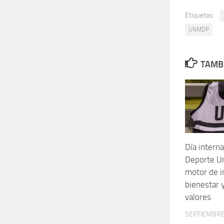
Etiquetas:
UNMDP
TAMBI
Día interna
Deporte Un
motor de i
bienestar 
valores
SEPTIEMBRE