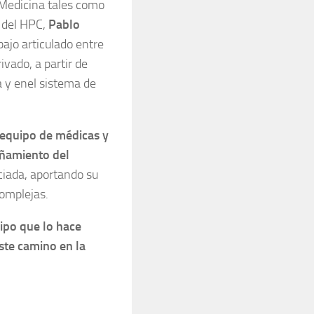
 Medicina tales como
r del HPC,
Pablo
abajo articulado entre
ivado, a partir de
 y enel sistema de
n equipo de médicas y
añamiento del
ciada, aportando su
complejas.
uipo que lo hace
este camino en la