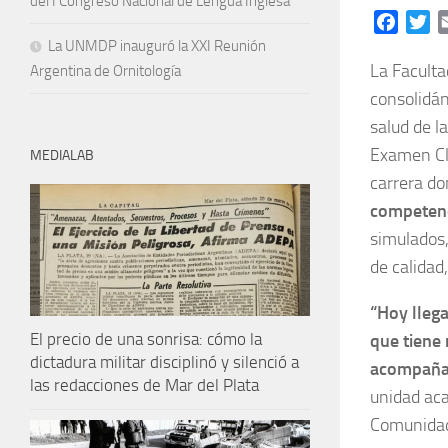
del I Congreso Nacional de Lengua Inglesa
Facebo
Tw
La UNMDP inauguró la XXI Reunión
La Faculta
Argentina de Ornitología
consolidán
salud de l
Examen Clí
MEDIALAB
carrera d
competen
simulados,
de calidad
“Hoy lleg
El precio de una sonrisa: cómo la
que tiene 
dictadura militar disciplinó y silenció a
acompañan 
las redacciones de Mar del Plata
unidad aca
Comunidad