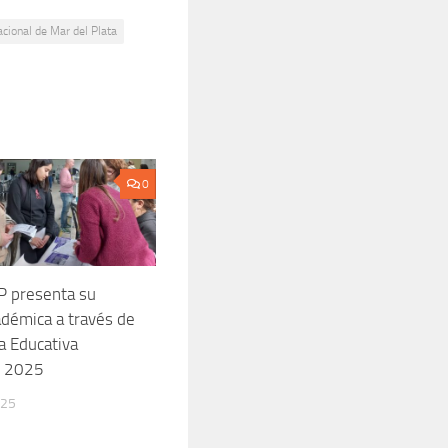
cional de Mar del Plata
0
 presenta su
adémica a través de
a Educativa
e 2025
025