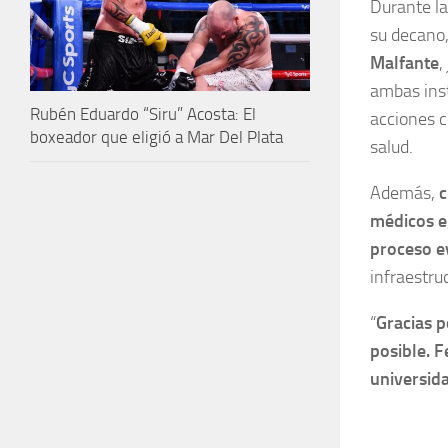
Durante la
su decano
Malfante
,
ambas insti
Rubén Eduardo “Siru” Acosta: El
acciones c
boxeador que eligió a Mar Del Plata
salud.
Además,
c
médicos e
proceso e
infraestru
“
Gracias p
posible. F
universid