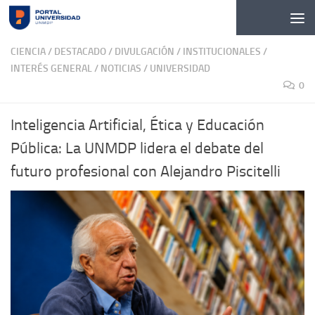
Skip to content
CIENCIA
/
DESTACADO
/
DIVULGACIÓN
/
INSTITUCIONALES
/
INTERÉS GENERAL
/
NOTICIAS
/
UNIVERSIDAD
0
Inteligencia Artificial, Ética y Educación
Pública: La UNMDP lidera el debate del
futuro profesional con Alejandro Piscitelli