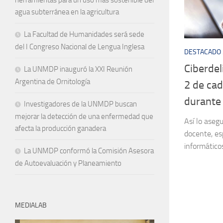
agua subterránea en la agricultura
La Facultad de Humanidades será sede
del I Congreso Nacional de Lengua Inglesa
DESTACADO
Ciberdel
La UNMDP inauguró la XXI Reunión
Argentina de Ornitología
2 de ca
durante 
Investigadores de la UNMDP buscan
mejorar la detección de una enfermedad que
Así lo asegu
afecta la producción ganadera
docente, esp
informático
La UNMDP conformó la Comisión Asesora
de Autoevaluación y Planeamiento
MEDIALAB