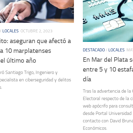
/
LOCALES
OCTUBRE 2, 2023
ito: aseguran que afectó a
da 10 marplatenses
DESTACADO
/
LOCALES
MAY
En Mar del Plata 
el último año
entre 5 y 10 estaf
ró Santiago Trigo, Ingeniero y
día
ecialista en ciberseguridad y delitos
s.
Tras la advertencia de l
Electoral respecto de la c
web apócrifo para consult
desde Portal Universidad
contacto con David Bruna,
Económicos.