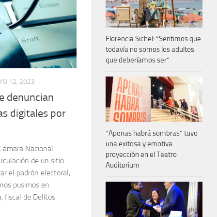
Florencia Sichel: “Sentimos que
todavía no somos los adultos
que deberíamos ser”
O 12, 2023
se denuncian
as digitales por
“Apenas habrá sombras” tuvo
una exitosa y emotiva
a Cámara Nacional
proyección en el Teatro
irculación de un sitio
Auditorium
ar el padrón electoral,
 nos pusimos en
 fiscal de Delitos