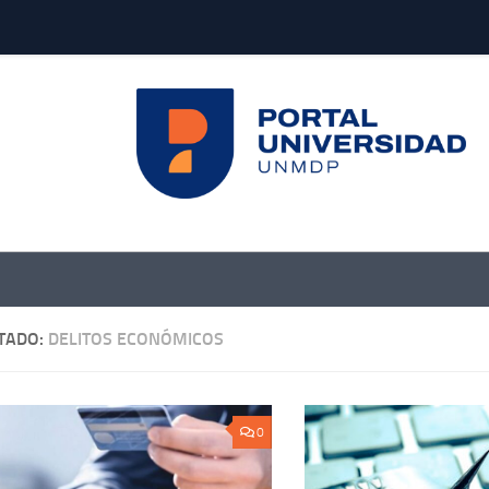
TADO:
DELITOS ECONÓMICOS
0