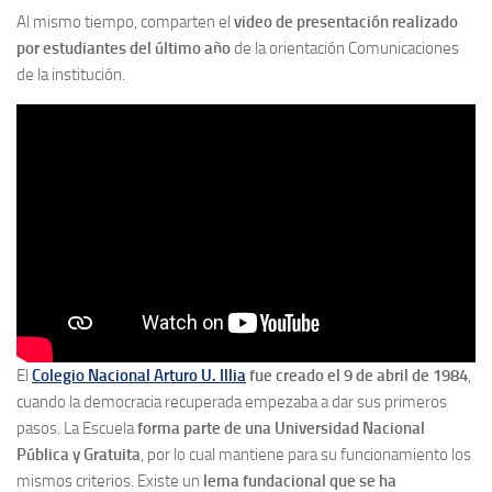
Al mismo tiempo, comparten el
video de presentación realizado
por estudiantes del último año
de la orientación Comunicaciones
de la institución.
El
Colegio Nacional Arturo U. Illia
fue creado el 9 de abril de 1984
,
cuando la democracia recuperada empezaba a dar sus primeros
pasos. La Escuela
forma parte de una Universidad Nacional
Pública y Gratuita
, por lo cual mantiene para su funcionamiento los
mismos criterios. Existe un
lema fundacional que se ha