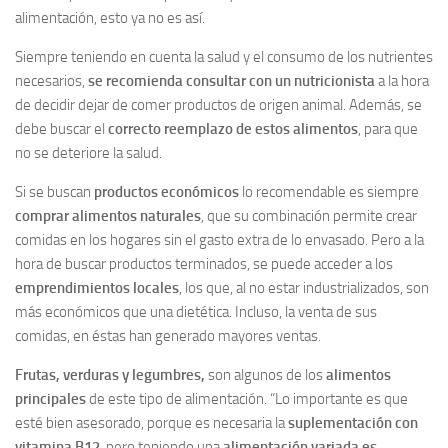
alimentación, esto ya no es así.
Siempre teniendo en cuenta la salud y el consumo de los nutrientes
necesarios,
se recomienda consultar con un nutricionista
a la hora
de decidir dejar de comer productos de origen animal. Además, se
debe buscar el
correcto reemplazo de estos alimentos
, para que
no se deteriore la salud.
Si se buscan
productos económicos
lo recomendable es siempre
comprar alimentos naturales
, que su combinación permite crear
comidas en los hogares sin el gasto extra de lo envasado. Pero a la
hora de buscar productos terminados, se puede acceder a los
emprendimientos locales
, los que, al no estar industrializados, son
más económicos que una dietética. Incluso, la venta de sus
comidas, en éstas han generado mayores ventas.
Frutas, verduras y legumbres,
son algunos de los
alimentos
principales
de este tipo de alimentación. “Lo importante es que
esté bien asesorado, porque es necesaria la
suplementación con
vitamina B12
, pero teniendo una
alimentación variada es