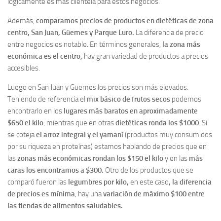
lógicamente es más clientela para estos negocios.
Además,
comparamos precios de productos en dietéticas de zona
centro, San Juan, Güemes y Parque Luro.
La diferencia de precio
entre negocios es notable. En términos generales,
la zona más
económica es el centro,
hay gran variedad de productos a precios
accesibles.
Luego en San Juan y Güemes los precios son más elevados.
Teniendo de referencia el
mix básico de frutos secos
podemos
encontrarlo en los
lugares más baratos en aproximadamente
$650 el kilo
, mientras que en otras
dietéticas ronda los $1000
. Si
se coteja
el arroz integral y el yamaní
(productos muy consumidos
por su riqueza en proteínas) estamos hablando de precios que en
las
zonas más económicas rondan los $150 el kilo
y en las
más
caras los encontramos a $300.
Otro de los productos que se
comparó fueron las
legumbres por kilo,
en este caso
, la diferencia
de precios es mínima
, hay una
variación de máximo $100 entre
las tiendas de alimentos saludables.