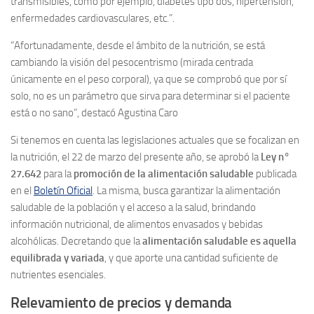
transmisibles, cómo por ejemplo, diabetes tipo dos, hipertensión,
enfermedades cardiovasculares, etc.”.
“Afortunadamente, desde el ámbito de la nutrición, se está
cambiando la visión del pesocentrismo (mirada centrada
únicamente en el peso corporal), ya que se comprobó que por sí
solo, no es un parámetro que sirva para determinar si el paciente
está o no sano”, destacó Agustina Caro
Si tenemos en cuenta las legislaciones actuales que se focalizan en
la nutrición, el 22 de marzo del presente año, se aprobó la
Ley n°
27.642
para la
promoción de la alimentación saludable
publicada
en el
Boletín Oficial
. La misma, busca garantizar la alimentación
saludable de la población y el acceso a la salud, brindando
información nutricional, de alimentos envasados y bebidas
alcohólicas. Decretando que la
alimentación saludable es aquella
equilibrada y variada
, y que aporte una cantidad suficiente de
nutrientes esenciales.
Relevamiento de precios y demanda