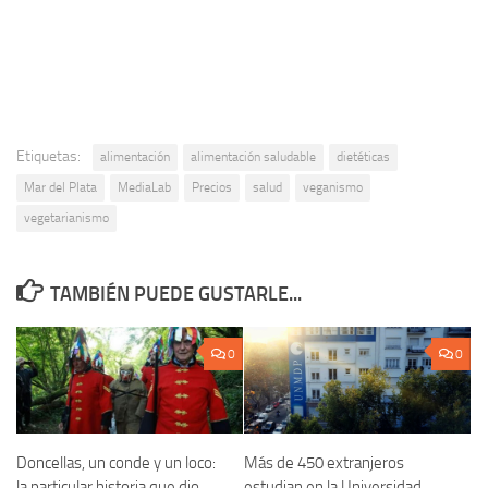
Etiquetas:
alimentación
alimentación saludable
dietéticas
Mar del Plata
MediaLab
Precios
salud
veganismo
vegetarianismo
TAMBIÉN PUEDE GUSTARLE...
0
0
Doncellas, un conde y un loco:
Más de 450 extranjeros
la particular historia que dio
estudian en la Universidad