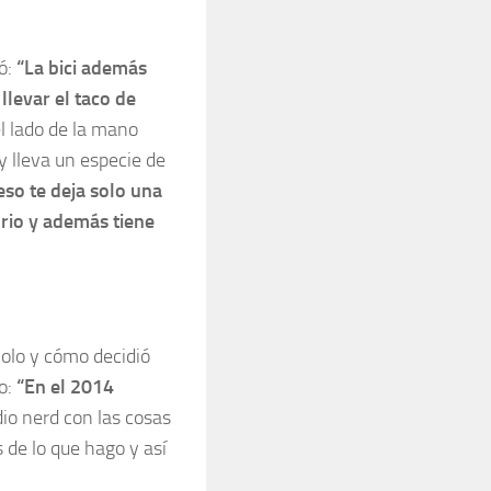
có:
“La bici además
levar el taco de
el lado de la mano
y lleva un especie de
so te deja solo una
brio y además tiene
Polo y cómo decidió
o:
“En el 2014
io nerd con las cosas
de lo que hago y así