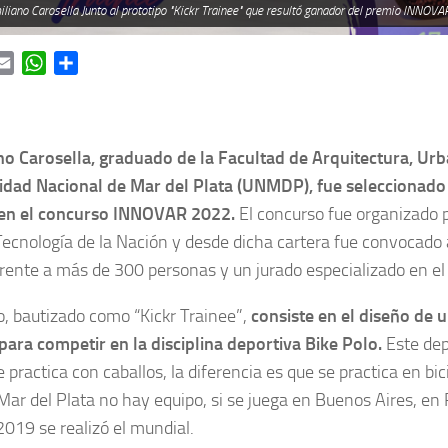
iliano Carosella Junto al prototipo "Kickr Trainee" que resultó ganador del premio INNOV
ok
itter
Email
WhatsApp
Share
no Carosella, graduado de la Facultad de Arquitectura, Ur
sidad Nacional de Mar del Plata (UNMDP), fue seleccionad
 en el concurso INNOVAR 2022.
El concurso fue organizado p
Tecnología de la Nación y desde dicha cartera fue convocado
frente a más de 300 personas y un jurado especializado en el
o, bautizado como “Kickr Trainee”,
consiste en el diseño de u
ara competir en la disciplina deportiva Bike Polo.
Este dep
 practica con caballos, la diferencia es que se practica en bici
Mar del Plata no hay equipo, si se juega en Buenos Aires, en
019 se realizó el mundial.