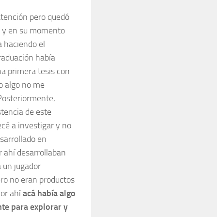
atención pero quedó
a y en su momento
 haciendo el
raduación había
a primera tesis con
o algo no me
Posteriormente,
stencia de este
cé a investigar y no
sarrollado en
r ahí desarrollaban
a un jugador
ro no eran productos
Por ahí
acá había algo
te para explorar y