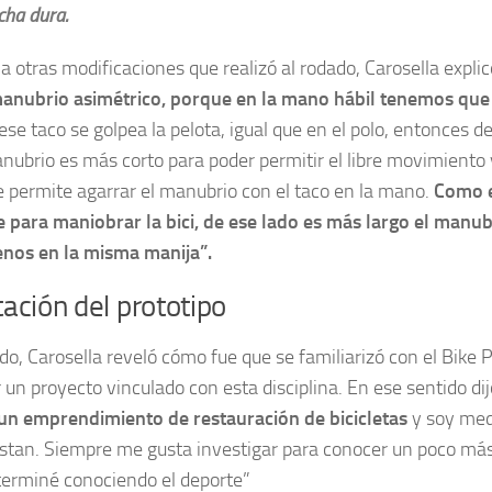
cha dura.
a otras modificaciones que realizó al rodado, Carosella expli
manubrio asimétrico, porque en la mano hábil tenemos que l
se taco se golpea la pelota, igual que en el polo, entonces d
anubrio es más corto para poder permitir el libre movimiento 
 permite agarrar el manubrio con el taco en la mano.
Como e
 para maniobrar la bici, de ese lado es más largo el manu
enos en la misma manija”.
ación del prototipo
ado, Carosella reveló cómo fue que se familiarizó con el Bike 
r un proyecto vinculado con esta disciplina. En ese sentido dij
un emprendimiento de restauración de bicicletas
y soy med
tan. Siempre me gusta investigar para conocer un poco más 
terminé conociendo el deporte”