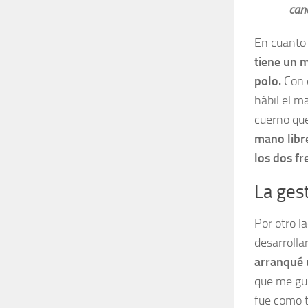
can
En cuanto 
tiene un 
polo.
Con e
hábil el m
cuerno que
mano libre
los dos fr
La gest
Por otro l
desarrolla
arranqué 
que me gus
fue como 