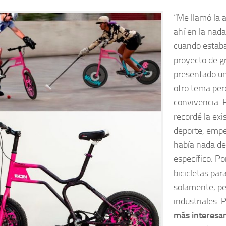
“Me llamó la 
ahí en la nad
cuando estaba
proyecto de g
presentado un
otro tema per
convivencia. 
recordé la exi
deporte, empe
había nada de
específico. Po
bicicletas par
solamente, pe
industriales. 
más interesan