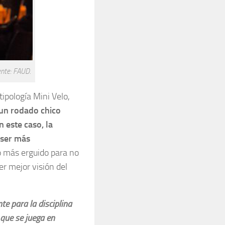
ente: FAUD.
tipología Mini Velo,
 un rodado chico
 este caso, la
 ser más
o más erguido para no
r mejor visión del
te para la disciplina
que se juega en