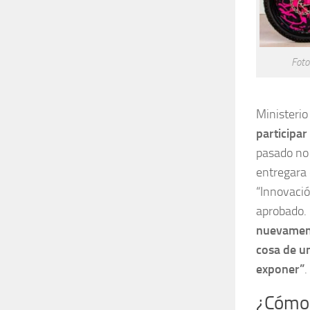
Foto
Ministerio
participa
pasado no 
entregara 
“Innovació
aprobado. 
nuevament
cosa de u
exponer”
.
¿Cómo 