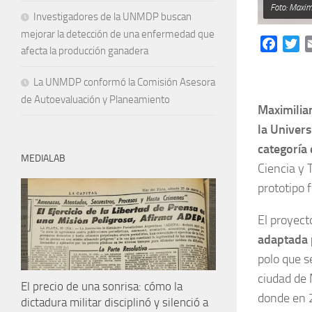
Foto: Maxim
Investigadores de la UNMDP buscan
mejorar la detección de una enfermedad que
Facebo
Tw
afecta la producción ganadera
La UNMDP conformó la Comisión Asesora
de Autoevaluación y Planeamiento
Maximilia
la Univer
categoría
MEDIALAB
Ciencia y 
prototipo 
El proyect
adaptada p
polo que se
ciudad de 
El precio de una sonrisa: cómo la
donde en 2
dictadura militar disciplinó y silenció a