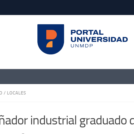
O
/
LOCALES
ñador industrial graduado d