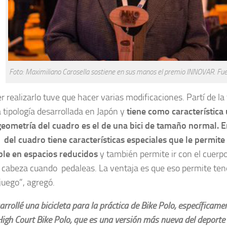
Foto: Maximiliano Carosella sostiene en sus manos el premio INNOVAR. Fu
r realizarlo tuve que hacer varias modificaciones. Partí de la 
 tipología desarrollada en Japón y
tiene como característica
eometría del cuadro es el de una bici de tamaño normal. En
del cuadro tiene características especiales que le permite
le en espacios reducidos
y también permite ir con el cuerp
 cabeza cuando pedaleas. La ventaja es que eso permite tene
uego”, agregó.
rrollé una bicicleta para la práctica de Bike Polo, específicamen
High Court Bike Polo,
que es una versión más nueva del deporte 