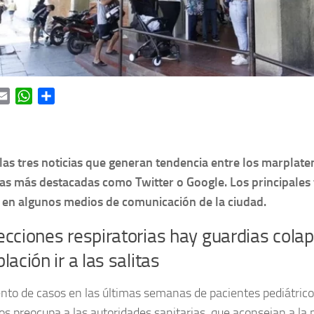
ok
itter
Email
WhatsApp
Share
las tres noticias que generan tendencia entre los marplate
as más destacadas como Twitter o Google. Los principales 
s en algunos medios de comunicación de la ciudad.
ecciones respiratorias hay guardias cola
blación ir a las salitas
nto de casos en las últimas semanas de pacientes pediátric
ios preocupa a las autoridades sanitarias, que aconsejan a la 