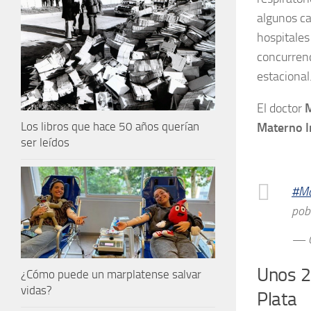
algunos ca
hospitales
concurrenc
estacional
El doctor
M
Los libros que hace 50 años querían
Materno In
ser leídos
#Ma
pobl
— 
Unos 2
¿Cómo puede un marplatense salvar
vidas?
Plata