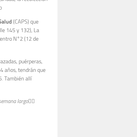
o
Salud
(CAPS) que
le 145 y 132), La
Centro N°2 (12 de
azadas, puérperas,
64 años, tendrán que
5. También allí
semana largo👇🏽