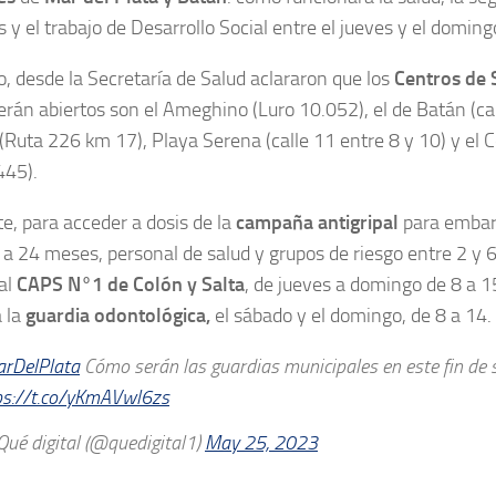
s y el trabajo de Desarrollo Social entre el jueves y el doming
o, desde la Secretaría de Salud aclararon que los
Centros de 
án abiertos son el Ameghino (Luro 10.052), el de Batán (cal
(Ruta 226 km 17), Playa Serena (calle 11 entre 8 y 10) y el 
445).
te, para acceder a dosis de la
campaña antigripal
para embar
 a 24 meses, personal de salud y grupos de riesgo entre 2 y 
al
CAPS N°1 de Colón y Salta
, de jueves a domingo de 8 a 1
 la
guardia odontológica,
el sábado y el domingo, de 8 a 14.
rDelPlata
Cómo serán las guardias municipales en este fin de 
ps://t.co/yKmAVwl6zs
ué digital (@quedigital1)
May 25, 2023