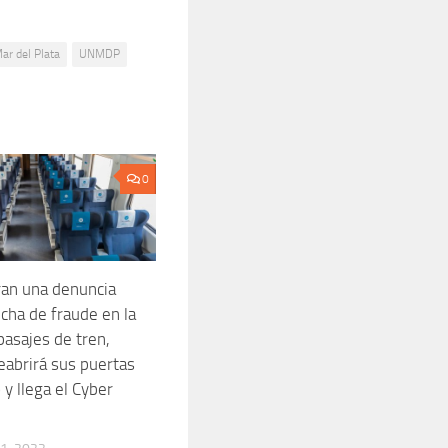
ar del Plata
UNMDP
0
an una denuncia
cha de fraude en la
pasajes de tren,
eabrirá sus puertas
y llega el Cyber