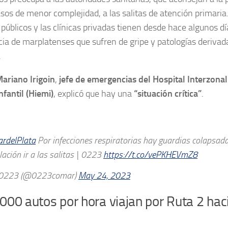
sos de menor complejidad, a las salitas de atención primaria.
 públicos y las clínicas privadas tienen desde hace algunos d
ia de marplatenses que sufren de gripe y patologías derivada
.
ariano Irigoin
,
jefe de emergencias del Hospital Interzonal
fantil (Hiemi)
, explicó que hay una
“situación crítica”
.
rdelPlata
Por infecciones respiratorias hay guardias colapsada
ación ir a las salitas | 0223
https://t.co/vePKHEVmZ8
0223 (@0223comar)
May 24, 2023
000 autos por hora viajan por Ruta 2 hac