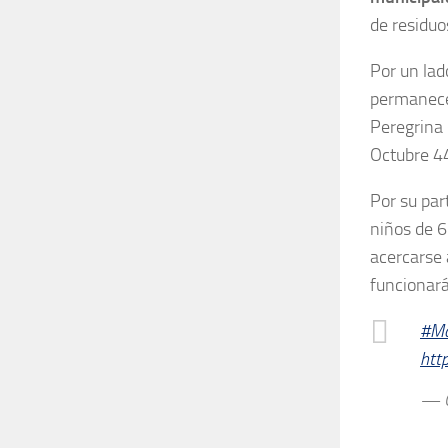
de residuo
Por un lad
permanecer
Peregrina 
Octubre 4
Por su par
niños de 6
acercarse 
funcionará
#Ma
htt
— Q