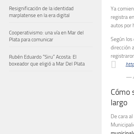
Resignificación de la identidad
Ya comienz
marplatense en la era digital
registra e
autos por 
Cooperativismo: una vía en Mar del
Según los
Plata para comunicar
dirección 
registraro
Rubén Eduardo “Siru” Acosta: El
boxeador que eligió a Mar Del Plata
htt
— A
Cómo s
largo
De cara al
Municipali
municipal