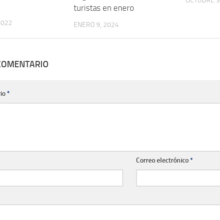
OCTUBRE 3
turistas en enero
2022
ENERO 9, 2024
 COMENTARIO
io
*
Correo electrónico
*