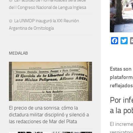
La Facultad de Humanidades será sede
del I Congreso Nacional de Lengua Inglesa
La UNMDP inauguró la XXI Reunión
Argentina de Ornitología
Facebo
Tw
MEDIALAB
Estas son 
plataform
reflejado
Por inf
El precio de una sonrisa: cómo la
a la po
dictadura militar disciplinó y silenció a
las redacciones de Mar del Plata
El increme
respirator