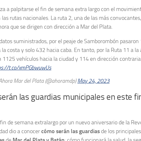
a a palpitarse el fin de semana extra largo con el movimient
n las rutas nacionales. La ruta 2, una de las más convocantes
hora que se dirigen con dirección a Mar del Plata.
 datos suministrados, por el peaje de Samborombón pasaron
a la costa y solo 432 hacia caba. En tanto, por la Ruta 11 a la 
n 1125 vehículos hacia la ciudad y 114 en dirección contraria
ps://t.co/xmPGbwuwUs
hora Mar del Plata (@ahoramdp)
May 24, 2023
erán las guardias municipales en este f
 fin de semana extralargo por un nuevo aniversario de la Rev
dad dio a conocer
cómo serán las guardias
de los principales
es
de
Mar del Plata y Batán
: cómo funcionará la salud, la seg