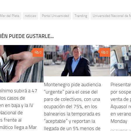
Mar del Plata
noticias
Portal Universidad
Trending
Universidad Nacional de M
ÉN PUEDE GUSTARLE...
0
0
Montenegro pide audiencia
Presentar
 mínimo subirá a 47
“urgente” para el cese del
por sospe
 los casos de
paro de colectivos, con una
venta de 
n en baja y la IV
ocupación del 75%, en los
Aquasol r
acional de
balnearios la temporada es
en verano 
s frente al
“aceptable” y reportan la
Monday
mático llega a Mar
llegada de un 5% menos de