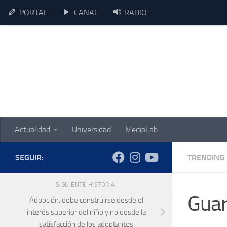
PORTAL
CANAL
RADIO
Skip to content
Actualidad
Universidad
MediaLab
SEGUIR:
TRENDING
SIGUIENTE HISTORIA
Guar
Adopción: debe construirse desde el
interés superior del niño y no desde la
satisfacción de los adoptantes