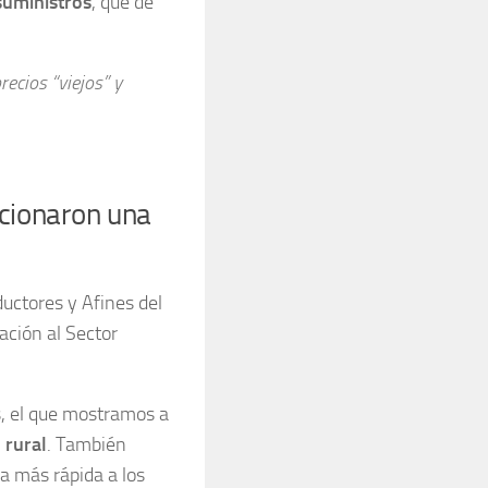
suministros
, que de
ecios “viejos” y
ccionaron una
ductores y Afines del
ación al Sector
s, el que mostramos a
 rural
. También
da más rápida a los