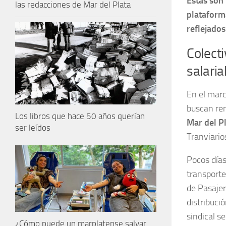
Estas son 
las redacciones de Mar del Plata
plataform
reflejado
Colecti
salaria
En el marc
buscan ren
Los libros que hace 50 años querían
Mar del P
ser leídos
Tranviario
Pocos días
transporte
de Pasajer
distribució
sindical s
¿Cómo puede un marplatense salvar