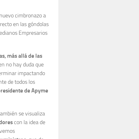
 nuevo cimbronazo a
recto en las góndolas
Medianos Empresarios
as, más allá de las
bien no hay duda que
 terminar impactando
nte de todos los
 presidente de Apyme
también se visualiza
idores
con la idea de
, vemos