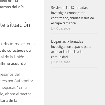
nses en las
temas del día,
Se vienen las IX Jornadas
Investigar: cronograma
confirmado, charlas y sala de
escape temática
te situación
JUNIO 22, 2026
Llegan las IX Jornadas
a, distintos sectores
Investigar, un espacio para
 de colectivos de
acercar la ciencia a la
nal de la Unión
comunidad
JUNIO 12, 2026
 último acuerdo
.
resarios del
dores por Automotor
inequidad” en la
io, ahora el sector
tura de la