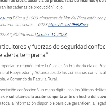
nción de stock, ausencia de precios, falta de insumos y de 
ran las cadenas de producción”, dijo.
onsumo
Dólar a $1000: almacenes de Mar del Plata están con pr
entaron sus ventas – 0223
https://t.co/A9FI98byjx
0223 (@0223comar)
October 11, 2023
rticultores y fuerzas de seguridad confe
e alerta temprana”
 Importante reunión entre la Asociación Frutihorticola de Pro
neral Pueyrredon y Autoridades de las Comisarias con vincul
cola, y Comando de Patrulla Rural.
sociación confeccionó un mapa digital con los últimos delito
tes y
solicitamos la acción conjunta ante un hecho delictivo
s toda la información disponible para que garanticen la llega