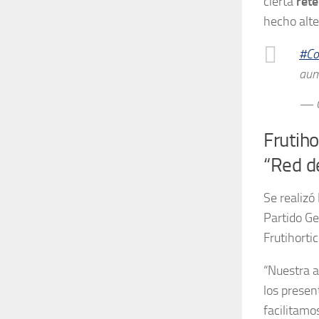
cierta
rete
hecho alte
#C
aum
— 
Frutiho
“Red d
Se realizó
Partido Ge
Frutihorti
“Nuestra a
los presen
facilitamo