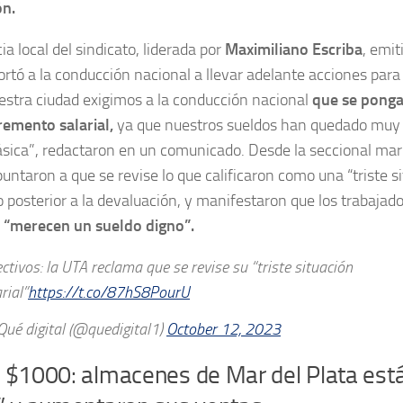
ón.
ia local del sindicato, liderada por
Maximiliano Escriba
, emi
ortó a la conducción nacional a llevar adelante acciones para 
stra ciudad exigimos a la conducción nacional
que se ponga
remento salarial,
ya que nuestros sueldos han quedado muy p
sica”, redactaron en un comunicado. Desde la seccional mar
puntaron a que se revise lo que calificaron como una “triste si
o posterior a la devaluación, y manifestaron que los trabajado
e
“merecen un sueldo digno”.
ctivos: la UTA reclama que se revise su “triste situación
rial”
https://t.co/87hS8PourU
ué digital (@quedigital1)
October 12, 2023
a $1000: almacenes de Mar del Plata está