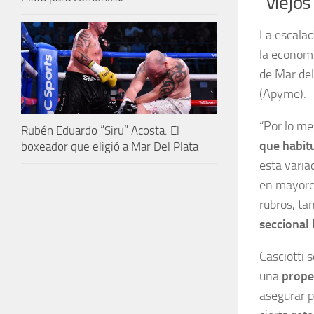
“viejo
La escalad
la economí
de Mar de
(Apyme).
“Por lo m
Rubén Eduardo “Siru” Acosta: El
que habit
boxeador que eligió a Mar Del Plata
esta varia
en mayores
rubros, ta
seccional 
Casciotti 
una
propen
asegurar p