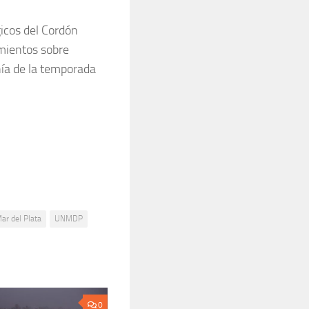
icos del Cordón
amientos sobre
nía de la temporada
ar del Plata
UNMDP
0