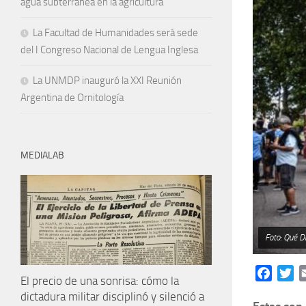
agua subterránea en la agricultura
La Facultad de Humanidades será sede
del I Congreso Nacional de Lengua Inglesa
La UNMDP inauguró la XXI Reunión
Argentina de Ornitología
MEDIALAB
Foto: Qué Di
Facebo
Tw
El precio de una sonrisa: cómo la
dictadura militar disciplinó y silenció a