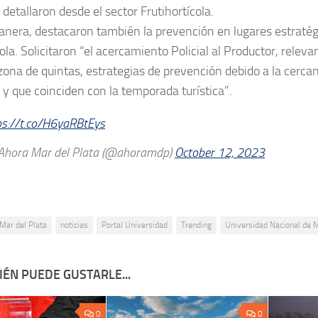
 detallaron desde el sector Frutihortícola.
nera, destacaron también la prevención en lugares estratég
cola. Solicitaron “el acercamiento Policial al Productor, relev
zona de quintas, estrategias de prevención debido a la cerca
 y que coinciden con la temporada turística”.
ps://t.co/H6yaRBtEys
hora Mar del Plata (@ahoramdp)
October 12, 2023
Mar del Plata
noticias
Portal Universidad
Trending
Universidad Nacional de M
ÉN PUEDE GUSTARLE...
0
0