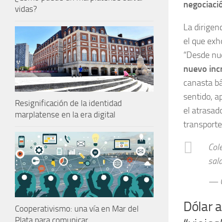
negociaci
vidas?
La dirigenc
el que exh
“Desde nue
nuevo inc
canasta bá
sentido, a
Resignificación de la identidad
el atrasad
marplatense en la era digital
transport
Cole
sala
— Q
Dólar 
Cooperativismo: una vía en Mar del
Plata para comunicar