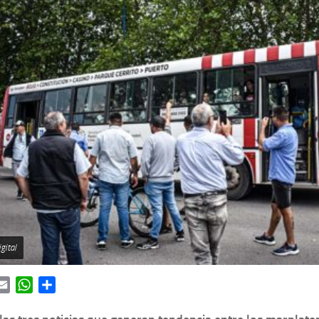
gital
ok
itter
Email
WhatsApp
Share