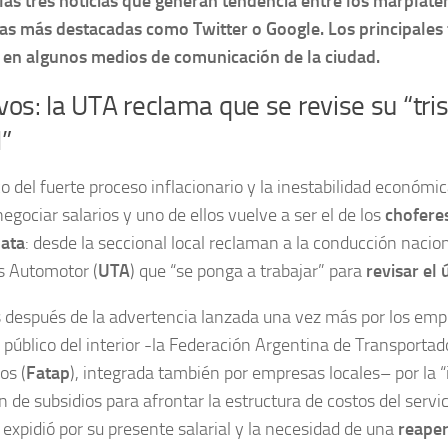
las tres noticias que generan tendencia entre los marplate
as más destacadas como Twitter o Google. Los principales 
s en algunos medios de comunicación de la ciudad.
vos: la UTA reclama que se revise su “tris
l”
o del fuerte proceso inflacionario y la inestabilidad económic
egociar salarios y uno de ellos vuelve a ser el de los
choferes
lata
: desde la seccional local reclaman a la conducción nacio
s Automotor (
UTA
) que “se ponga a trabajar” para
revisar el
 después de la advertencia lanzada una vez más por los emp
 público del interior -la Federación Argentina de Transporta
os (
Fatap
), integrada también por empresas locales– por la “
n de subsidios para afrontar la estructura de costos del servic
e expidió por su presente salarial y la necesidad de una
reaper