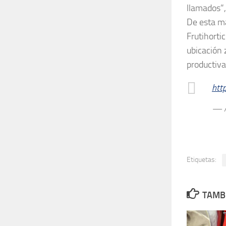
llamados”,
De esta ma
Frutihorti
ubicación 
productiva
htt
— A
Etiquetas:
TAMBI