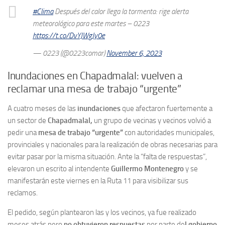
#Clima
Después del calor llega la tormenta: rige alerta
meteorológico para este martes – 0223
https://t.co/DvYJWgJy0e
— 0223 (@0223comar)
November 6, 2023
Inundaciones en Chapadmalal: vuelven a
reclamar una mesa de trabajo “urgente”
A cuatro meses de las
inundaciones
que afectaron fuertemente a
un sector de
Chapadmalal,
un grupo de vecinas y vecinos volvió a
pedir una
mesa de trabajo “urgente”
con autoridades municipales,
provinciales y nacionales para la realización de obras necesarias para
evitar pasar por la misma situación. Ante la “falta de respuestas”,
elevaron un escrito al intendente
Guillermo Montenegro
y se
manifestarán este viernes en la Ruta 11 para visibilizar sus
reclamos.
El pedido, según plantearon las y los vecinos, ya fue realizado
meses atrás pero
no obtuvieron respuestas
por parte de
l gobierno