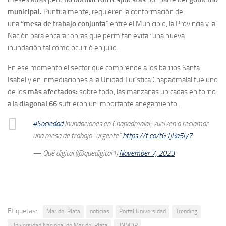
municipal.
Puntualmente, requieren la conformación de
una
“mesa de trabajo conjunta
” entre el Municipio, la Provincia y la
Nación para encarar obras que permitan evitar una nueva
inundación tal como ocurrió en julio.
En ese momento el sector que comprende a los barrios Santa
Isabel y en inmediaciones a la Unidad Turística Chapadmalal fue uno
de los
más afectados
:
sobre todo, las manzanas ubicadas en torno
a la
diagonal 66
sufrieron un importante anegamiento.
#Sociedad
Inundaciones en Chapadmalal: vuelven a reclamar
una mesa de trabajo “urgente”
https://t.co/tG1jRa5ly7
— Qué digital (@quedigital1)
November 7, 2023
Etiquetas:
Mar del Plata
noticias
Portal Universidad
Trending
Universidad Nacional de Mar del Plata
UNMDP