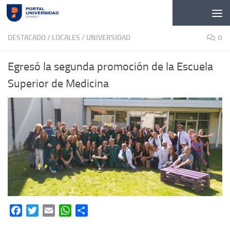
Skip to content
DESTACADO
/
LOCALES
/
UNIVERSIDAD
0
Egresó la segunda promoción de la Escuela
Superior de Medicina
Facebook
Twitter
Email
WhatsApp
Share