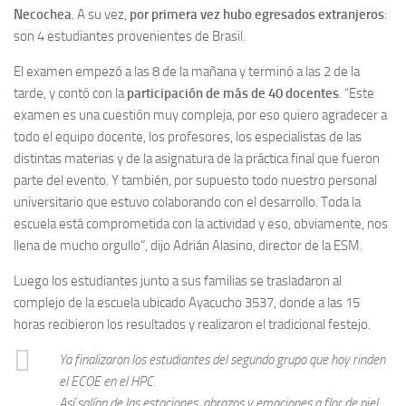
Necochea
. A su vez,
por primera vez hubo egresados extranjeros
:
son 4 estudiantes provenientes de Brasil.
El examen empezó a las 8 de la mañana y terminó a las 2 de la
tarde, y contó con la
participación de más de 40 docentes
. “Este
examen es una cuestión muy compleja, por eso quiero agradecer a
todo el equipo docente, los profesores, los especialistas de las
distintas materias y de la asignatura de la práctica final que fueron
parte del evento. Y también, por supuesto todo nuestro personal
universitario que estuvo colaborando con el desarrollo. Toda la
escuela está comprometida con la actividad y eso, obviamente, nos
llena de mucho orgullo”, dijo Adrián Alasino, director de la ESM.
Luego los estudiantes junto a sus familias se trasladaron al
complejo de la escuela ubicado Ayacucho 3537, donde a las 15
horas recibieron los resultados y realizaron el tradicional festejo.
Ya finalizaron los estudiantes del segundo grupo que hoy rinden
el ECOE en el HPC.
Así salían de las estaciones, abrazos y emociones a flor de piel.