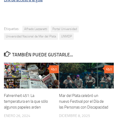
Etiquetas:
Alfredo Lazzeretti
Portal Universidad
Universidad Nacional de Mar del Plata
UNMDP
TAMBIÉN PUEDE GUSTARLE...
0
0
Fahrenheit 451: La
Mar del Plata celebró un
temperatura en la que sólo
nuevo Festival por el Día de
algunos papeles arden
las Personas con Discapacidad
ENERO 26, 2024
DICIEMBRE 8, 2025