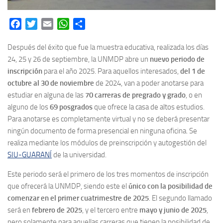
Facebook
Twitter
Email
WhatsApp
Share
Después del éxito que fue la muestra educativa, realizada los días
24, 25 y 26 de septiembre, la UNMDP abre un
nuev
o
periodo de
inscripción
para el año 2025. Para aquellos interesados,
del 1 de
octubre al 30 de noviembre
de 2024, van a poder anotarse para
estudiar en alguna de las
70 carreras de pregrado y grado
, o en
alguno de los
69 posgrados
que ofrece la casa de altos estudios.
Para anotarse es completamente virtual y no se deberá presentar
ningún documento de forma presencial en ninguna oficina. Se
realiza mediante los módulos de preinscripción y autogestión del
SIU-GUARANÍ
de la universidad.
Este periodo será el primero de los tres momentos de inscripción
que ofrecerá la UNMDP, siendo este el
único con la posibilidad de
comenzar en el primer cuatrimestre de 2025
. El segundo llamado
será en
febrero de 2025
, y el tercero entre
mayo y junio de 2025
,
pero solamente para aquellas carreras que tienen la posibilidad de