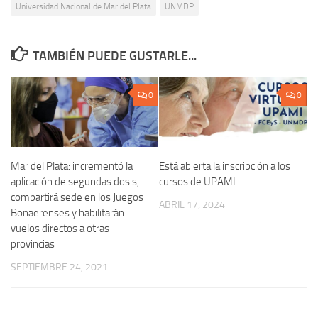
Universidad Nacional de Mar del Plata
UNMDP
TAMBIÉN PUEDE GUSTARLE...
0
0
Mar del Plata: incrementó la
Está abierta la inscripción a los
aplicación de segundas dosis,
cursos de UPAMI
compartirá sede en los Juegos
ABRIL 17, 2024
Bonaerenses y habilitarán
vuelos directos a otras
provincias
SEPTIEMBRE 24, 2021