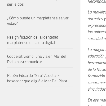
Recomposic
ser leídos
La moviliz
¿Cómo puede un marplatense salvar
docentes y
vidas?
expresando
las univer
Resignificación de la identidad
sociedad má
marplatense en la era digital
La magnitud
educación p
Cooperativismo: una vía en Mar del
Plata para comunicar
herramienta
de la Naci
Rubén Eduardo “Siru” Acosta: El
formación 
boxeador que eligió a Mar Del Plata
conocimient
vinculadas 
En ese marc