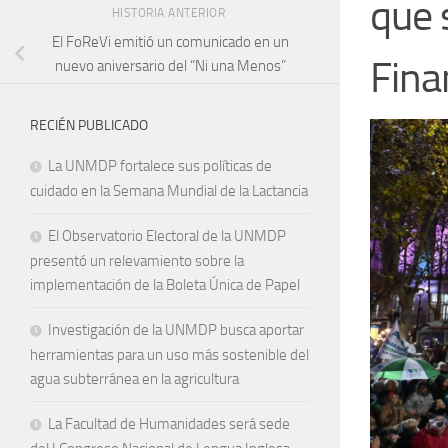
que 
HISTORIA ANTERIOR
El FoReVi emitió un comunicado en un
Fina
nuevo aniversario del “Ni una Menos”
RECIÉN PUBLICADO
La UNMDP fortalece sus políticas de
cuidado en la Semana Mundial de la Lactancia
El Observatorio Electoral de la UNMDP
presentó un relevamiento sobre la
implementación de la Boleta Única de Papel
Investigación de la UNMDP busca aportar
herramientas para un uso más sostenible del
agua subterránea en la agricultura
La Facultad de Humanidades será sede