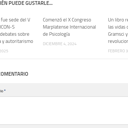
ÉN PUEDE GUSTARLE...
fue sede del V
0
Comenzó el X Congreso
0
Un libro 
 ICON-S
Marplatense Internacional
las vidas 
 debates sobre
de Psicología
Gramsci y
 y autoritarismo
revolucio
DICIEMBRE 4, 2024
 2025
FEBRERO 3
 COMENTARIO
io
*