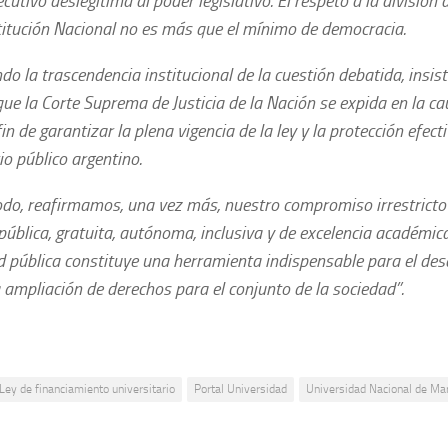
ecutivo deslegitima al poder legislativo. El respeto a la divisió
titución Nacional no es más que el mínimo de democracia.
o la trascendencia institucional de la cuestión debatida, insis
que la Corte Suprema de Justicia de la Nación se expida en la c
fin de garantizar la plena vigencia de la ley y la protección efect
io público argentino.
do, reafirmamos, una vez más, nuestro compromiso irrestricto
pública, gratuita, autónoma, inclusiva y de excelencia académic
d pública constituye una herramienta indispensable para el des
a ampliación de derechos para el conjunto de la sociedad”.
Ley de financiamiento universitario
Portal Universidad
Universidad Nacional de Mar