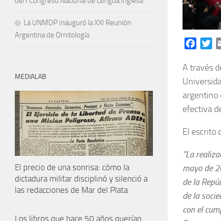
del I Congreso Nacional de Lengua Inglesa
La UNMDP inauguró la XXI Reunión
Argentina de Ornitología
Facebo
Tw
A través d
MEDIALAB
Universida
argentino 
efectiva d
El escrito
“La realiz
El precio de una sonrisa: cómo la
mayo de 20
dictadura militar disciplinó y silenció a
de la Repú
las redacciones de Mar del Plata
de la socie
con el cum
Los libros que hace 50 años querían