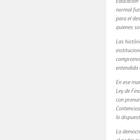
Educación 
normal fun
para el de
quienes so
Las histór
institucion
compromiso
entendida 
En ese mar
Ley de Fin
con pronun
Contencios
lo dispuest
La democra