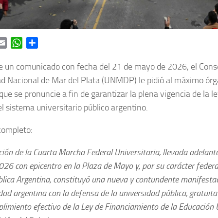
ok
itter
Email
WhatsApp
Share
e un comunicado con fecha del 21 de mayo de 2026, el Conse
d Nacional de Mar del Plata (UNMDP) le pidió al máximo órga
que se pronuncie a fin de garantizar la plena vigencia de la le
el sistema universitario público argentino.
 completo:
ación de la Cuarta Marcha Federal Universitaria, llevada adelan
26 con epicentro en la Plaza de Mayo y, por su carácter federal
blica Argentina, constituyó una nueva y contundente manifest
dad argentina con la defensa de la universidad pública, gratuita
plimiento efectivo de la Ley de Financiamiento de la Educación U