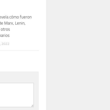
revela cómo fueron
0
de Marx, Lenin,
 otros
narios
, 2022