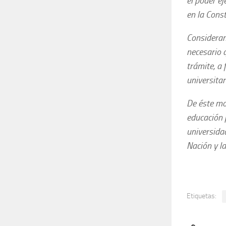
el poder ej
en la Cons
Considerand
necesario 
trámite, a 
universitar
De éste mo
educación 
universida
Nación y l
Etiquetas: