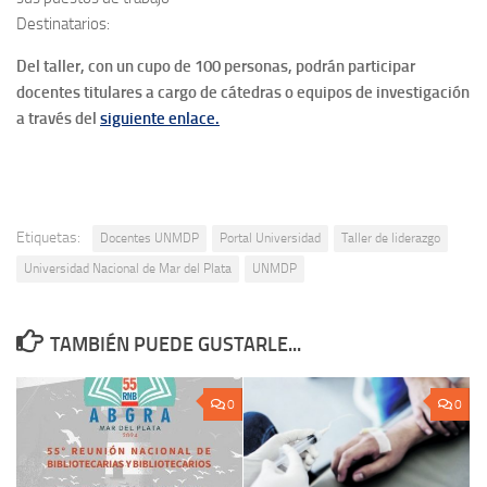
Destinatarios:
Del taller, con un cupo de 100 personas, podrán participar
docentes titulares a cargo de cátedras o equipos de investigación
a través del
siguiente enlace.
Etiquetas:
Docentes UNMDP
Portal Universidad
Taller de liderazgo
Universidad Nacional de Mar del Plata
UNMDP
TAMBIÉN PUEDE GUSTARLE...
0
0