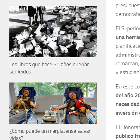
presupuest
democrátic
El Superio
una herra
planificac
administra
remarcan
Los libros que hace 50 años querían
ser leídos
y estudian
En este co
del año 2
necesidad
inversión 
El Honora
¿Cómo puede un marplatense salvar
público fr
vidas?