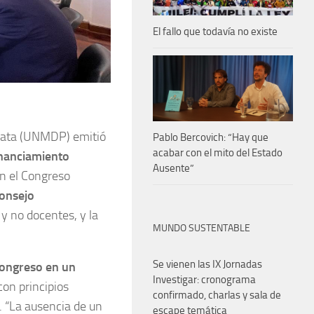
El fallo que todavía no existe
Plata (UNMDP) emitió
Pablo Bercovich: “Hay que
acabar con el mito del Estado
inanciamiento
Ausente”
n el Congreso
onsejo
y no docentes, y la
MUNDO SUSTENTABLE
Se vienen las IX Jornadas
 Congreso en un
Investigar: cronograma
 con principios
confirmado, charlas y sala de
. “La ausencia de un
escape temática