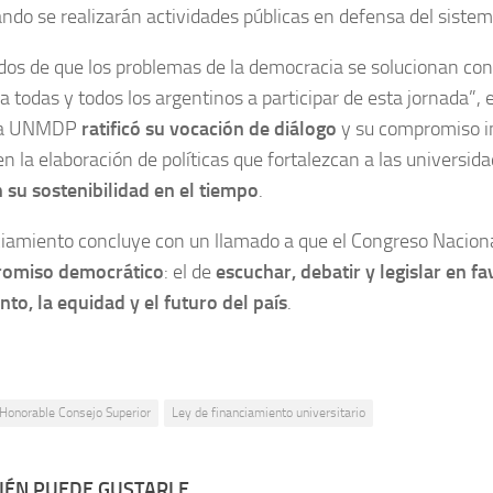
ando se realizarán actividades públicas en defensa del siste
dos de que los problemas de la democracia se solucionan co
a todas y todos los argentinos a participar de esta jornada”, e
la UNMDP
ratificó su vocación de diálogo
y su compromiso in
en la elaboración de políticas que fortalezcan a las universid
 su sostenibilidad en el tiempo
.
ciamiento concluye con un llamado a que el Congreso Nacion
romiso democrático
: el de
escuchar, debatir y legislar en fa
to, la equidad y el futuro del país
.
Honorable Consejo Superior
Ley de financiamiento universitario
ÉN PUEDE GUSTARLE...