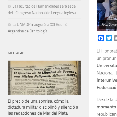
La Facultad de Humanidades será sede
del I Congreso Nacional de Lengua Inglesa
La UNMDP inauguró la XXI Reunión
Foto: Cons
Argentina de Ornitología
Facebo
Tw
El Honorab
MEDIALAB
un pronun
Universita
Nacional. 
Interunive
Federació
Desde la 
El precio de una sonrisa: cómo la
momento e
dictadura militar disciplinó y silenció a
las redacciones de Mar del Plata
republica