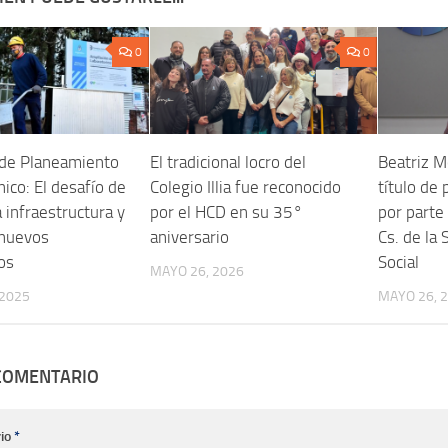
0
0
 de Planeamiento
El tradicional locro del
Beatriz M
ico: El desafío de
Colegio Illia fue reconocido
título de
 infraestructura y
por el HCD en su 35°
por parte 
 nuevos
aniversario
Cs. de la 
os
Social
MAYO 26, 2026
 2025
MAYO 26, 
 COMENTARIO
io
*