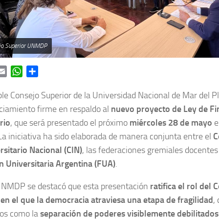
ejo Superior UNMDP
ok
itter
Email
WhatsApp
Share
le Consejo Superior de la Universidad Nacional de Mar del 
ciamiento firme en respaldo al
nuevo proyecto de Ley de F
rio
, que será presentado el próximo
miércoles 28 de mayo
e
La iniciativa ha sido elaborada de manera conjunta entre el
C
rsitario Nacional (CIN)
, las federaciones gremiales docentes 
n Universitaria Argentina (FUA)
.
UNMDP se destacó que esta presentación
ratifica el rol del
n el que la democracia atraviesa una etapa de fragilidad
,
nos como la
separación de poderes visiblemente debilitados