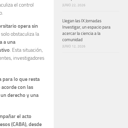
culiza el control
JUNIO 22, 2026
o.
Llegan las IX Jornadas
rsitario opera sin
Investigar, un espacio para
o solo obstaculiza la
acercar la ciencia a la
comunidad
ta a una
JUNIO 12, 2026
utivo
. Esta situación,
centes, investigadores
a para lo que resta
acorde con las
 un derecho y una
mpañar el acto
resos (CABA), desde