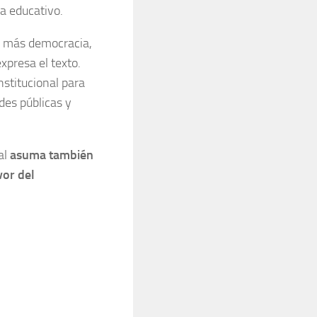
ma educativo.
n más democracia,
xpresa el texto.
stitucional para
ades públicas y
al
asuma también
vor del