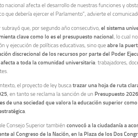
o nacional afecta el desarrollo de nuestras funciones y obsta
o que debería ejercer el Parlamento”, advierte el comunicad
r subrayó que, por segundo año consecutivo,
el sistema unive
mienta clave como lo es el presupuesto nacional
, lo cual n
ión y ejecución de políticas educativas, sino que
abre la puer
ción discrecional de los recursos por parte del Poder Ejec
,
afecta a toda la comunidad universitaria
: trabajadores, do
tes.
ntexto, el proyecto de ley busca
trazar una hoja de ruta clar
025
, en tanto se reclama la sanción de un
Presupuesto 2026 
es de una sociedad que valora la educación superior como
estratégica
.
ble Consejo Superior también
convocó a la ciudadanía a aco
ente al Congreso de la Nación, en la Plaza de los Dos Cong