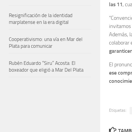
las 11
, cu
Resignificación de la identidad
“Convenci
marplatense en la era digital
invitamos 
Además, 
Cooperativismo: una vía en Mar del
colaborar 
Plata para comunicar
garanticen
Rubén Eduardo “Siru” Acosta: El
El pronun
boxeador que eligió a Mar Del Plata
ese comp
conocimien
Etiquetas:
TAMBI