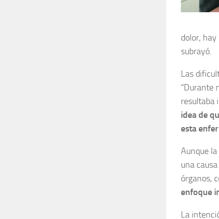
dolor, hay
subrayó.
Las dificu
“Durante m
resultaba 
idea de q
esta enfe
Aunque la 
una causa 
órganos, c
enfoque in
La intenci