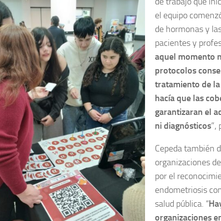
de trabajo que in
el equipo comenzó
de hormonas y las
pacientes y profes
aquel momento no
protocolos conse
tratamiento de la
hacía que las co
garantizaran el a
ni diagnósticos
”,
Cepeda también de
organizaciones de
por el reconocimie
endometriosis co
salud pública. “
Ha
organizaciones en