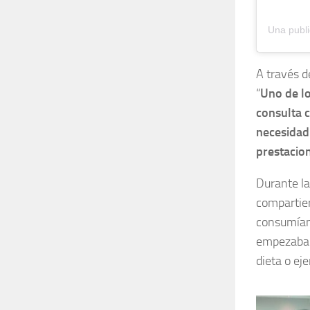
A través d
“
Uno de lo
consulta 
necesidad
prestacion
Durante la
compartier
consumían 
empezaban 
dieta o ejer