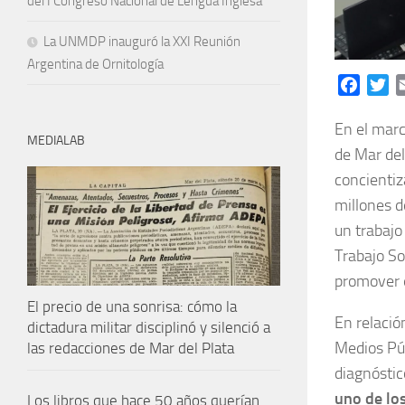
del I Congreso Nacional de Lengua Inglesa
La UNMDP inauguró la XXI Reunión
Argentina de Ornitología
Facebo
Tw
En el marc
MEDIALAB
de Mar del
concientiz
millones d
un trabajo
Trabajo So
promover e
El precio de una sonrisa: cómo la
En relació
dictadura militar disciplinó y silenció a
Medios Púb
las redacciones de Mar del Plata
diagnóstic
uno de los
Los libros que hace 50 años querían