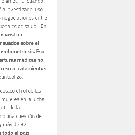
ició en 2019, cuando
 a investigar el uso
 negociaciones entre
ionales de salud. “
En
 existían
nsuados sobre el
 endometriosis. Eso
berturas médicas no
cceso a tratamientos
 puntualizó.
stacó el rol de las
 mujeres en la lucha
nto de la
mo una cuestión de
y más de 37
 todo el país