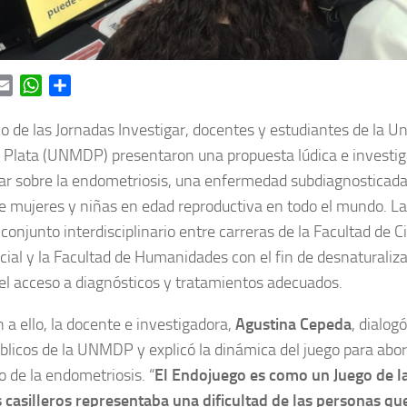
ok
itter
Email
WhatsApp
Share
o de las Jornadas Investigar, docentes y estudiantes de la U
 Plata (UNMDP) presentaron una propuesta lúdica e investig
ar sobre la endometriosis, una enfermedad subdiagnosticada
e mujeres y niñas en edad reproductiva en todo el mundo. La 
 conjunto interdisciplinario entre carreras de la Facultad de C
cial y la Facultad de Humanidades con el fin de desnaturaliza
l acceso a diagnósticos y tratamientos adecuados.
n a ello, la docente e investigadora,
Agustina Cepeda
, dialog
licos de la UNMDP y explicó la dinámica del juego para abord
o de la endometriosis. “
El Endojuego es como un Juego de l
 casilleros representaba una dificultad de las personas qu