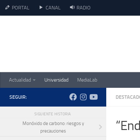
PORTAL
CANAL
RADIO
Skip to content
Actualidad
Universidad
MediaLab
SEGUIR:
DESTACAD
SIGUIENTE HISTORIA
“Endo
Monóxido de carbono: riesgos y
precauciones