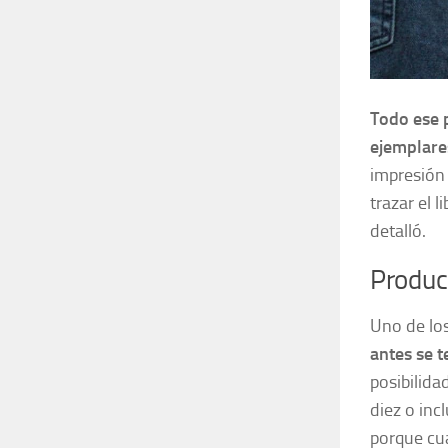
Todo ese 
ejemplare
impresión 
trazar el 
detalló.
Produc
Uno de lo
antes se t
posibilida
diez o inc
porque cua