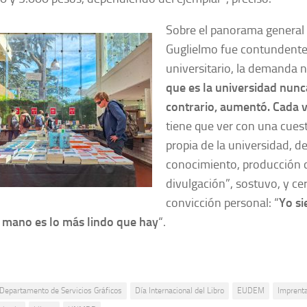
Sobre el panorama general d
Guglielmo fue contundente:
universitario, la demanda 
que es la universidad nunc
contrario, aumentó. Cada 
tiene que ver con una cues
propia de la universidad, d
conocimiento, producción ci
divulgación”, sostuvo, y ce
convicción personal: “
Yo si
a mano es lo más lindo que hay
“.
Departamento de Servicios Gráficos
Día Internacional del Libro
EUDEM
Impren