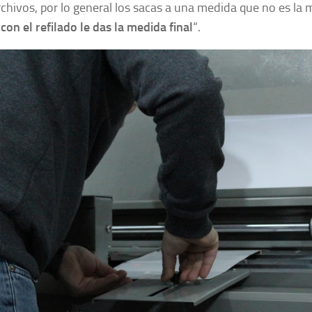
rchivos, por lo general los sacas a una medida que no es la me
,
con el refilado le das la medida final
“.