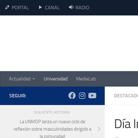
PORTAL
CANAL
RADIO
Skip to content
Actualidad
Universidad
MediaLab
SEGUIR:
DESTACAD
SIGUIENTE HISTORIA
Día 
La UNMDP lanza un nuevo ciclo de
reflexión sobre masculinidades dirigido a
la comunidad