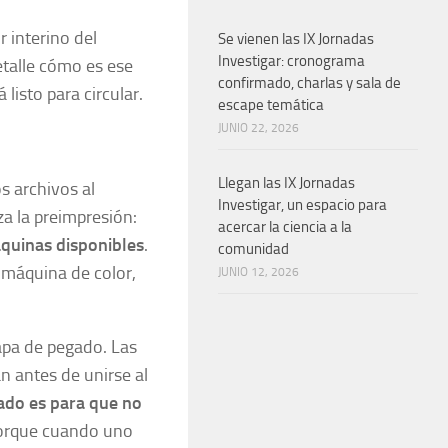
or interino del
Se vienen las IX Jornadas
Investigar: cronograma
talle cómo es ese
confirmado, charlas y sala de
 listo para circular.
escape temática
JUNIO 22, 2026
Llegan las IX Jornadas
s archivos al
Investigar, un espacio para
za la preimpresión:
acercar la ciencia a la
áquinas disponibles
.
comunidad
a máquina de color,
JUNIO 12, 2026
etapa de pegado. Las
n antes de unirse al
ado es para que no
porque cuando uno