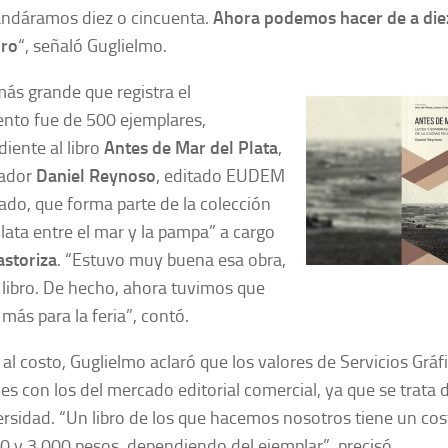
ndáramos diez o cincuenta.
Ahora podemos hacer de a diez,
bro
“, señaló Guglielmo.
más grande que registra el
nto fue de 500 ejemplares,
iente al libro
Antes de Mar del Plata
,
iador
Daniel Reynoso
, editado EUDEM
ado, que forma parte de la colección
lata entre el mar y la pampa” a cargo
astoriza
. “Estuvo muy buena esa obra,
libro. De hecho, ahora tuvimos que
más para la feria”, contó.
al costo, Guglielmo aclaró que los valores de Servicios Gráf
s con los del mercado editorial comercial, ya que se trata d
ersidad. “Un libro de los que hacemos nosotros tiene un c
0 y 3.000 pesos, dependiendo del ejemplar”, precisó.