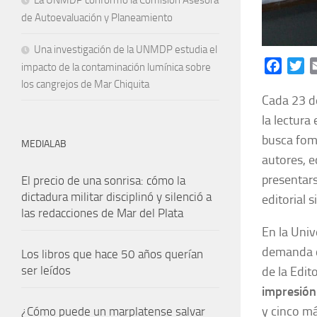
La UNMDP conformó la Comisión Asesora
de Autoevaluación y Planeamiento
Una investigación de la UNMDP estudia el
Facebo
Tw
impacto de la contaminación lumínica sobre
los cangrejos de Mar Chiquita
Cada 23 de
la lectura
busca fome
MEDIALAB
autores, e
presentars
El precio de una sonrisa: cómo la
dictadura militar disciplinó y silenció a
editorial 
las redacciones de Mar del Plata
En la Univ
demanda de
Los libros que hace 50 años querían
ser leídos
de la Edit
impresión
y cinco m
¿Cómo puede un marplatense salvar