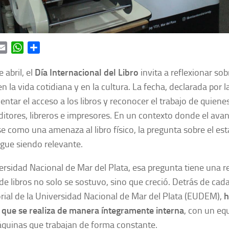
ok
itter
Email
WhatsApp
Share
 abril, el
Día Internacional del Libro
invita a reflexionar sob
 en la vida cotidiana y en la cultura. La fecha, declarada po
ntar el acceso a los libros y reconocer el trabajo de quienes
ditores, libreros e impresores. En un contexto donde el avan
e como una amenaza al libro físico, la pregunta sobre el es
sigue siendo relevante.
ersidad Nacional de Mar del Plata, esa pregunta tiene una r
 libros no solo se sostuvo, sino que creció. Detrás de cada
orial de la Universidad Nacional de Mar del Plata (EUDEM),
h
 que se realiza de manera íntegramente interna
, con un eq
áquinas que trabajan de forma constante.