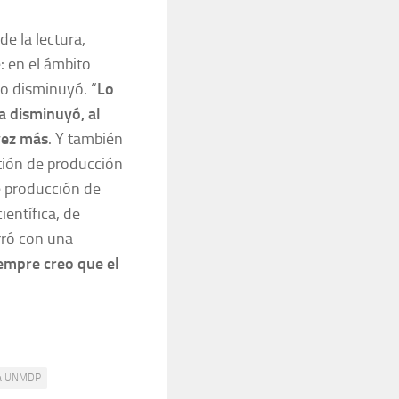
e la lectura,
 en el ámbito
no disminuyó. “
Lo
a disminuyó, al
vez más
. Y también
tión de producción
e producción de
entífica, de
rró con una
empre creo que el
ta UNMDP