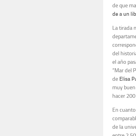
de que ma
de a un li
La tirada 
departame
correspond
del histor
el año pas
“Mar del P
de
Elisa P
muy buen 
hacer 200 
En cuanto 
comparable
de la univ
entre 2.50