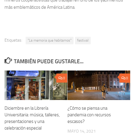
mineros cooperativistas que trabajan en uno de los yacimientos
más emblemáticos de América Latina.
Etiquetas:
"La memoria que habitamos"
festival
TAMBIÉN PUEDE GUSTARLE...
0
0
Diciembre en la Librería
¿Cómo se piensa una
Universitaria: música, talleres,
pandemia con recursos
presentaciones y una
escasos?
celebración especial
MAYO 14, 2021