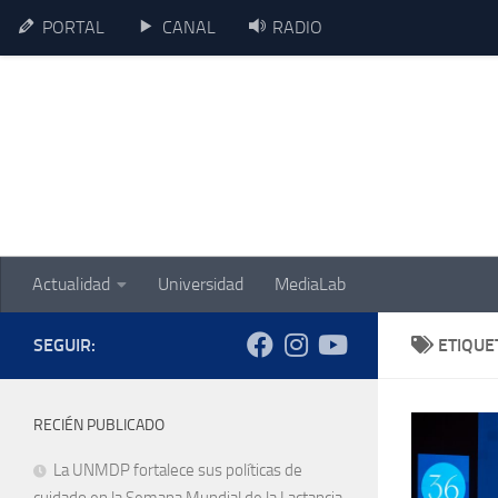
PORTAL
CANAL
RADIO
Skip to content
Actualidad
Universidad
MediaLab
SEGUIR:
ETIQUE
RECIÉN PUBLICADO
La UNMDP fortalece sus políticas de
cuidado en la Semana Mundial de la Lactancia