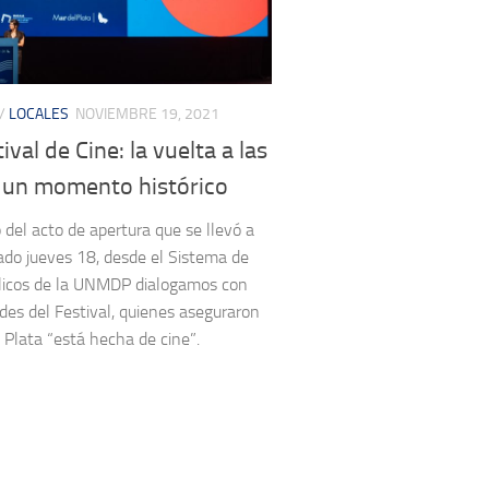
/
LOCALES
NOVIEMBRE 19, 2021
ival de Cine: la vuelta a las
n un momento histórico
 del acto de apertura que se llevó a
ado jueves 18, desde el Sistema de
licos de la UNMDP dialogamos con
ades del Festival, quienes aseguraron
 Plata “está hecha de cine”.