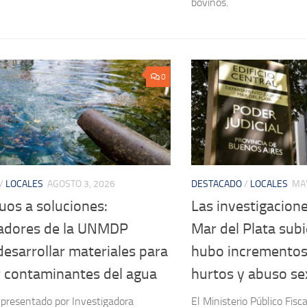
bovinos.
0
/
LOCALES
AGOSTO 3, 2026
DESTACADO
/
LOCALES
MAY
uos a soluciones:
Las investigacione
gadores de la UNMDP
Mar del Plata sub
esarrollar materiales para
hubo incrementos
 contaminantes del agua
hurtos y abuso se
 presentado por Investigadora
El Ministerio Público Fisca