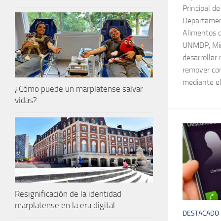
Principal d
Departament
Alimentos d
UNMDP, Mir
desarrollar
remover co
mediante el
¿Cómo puede un marplatense salvar
vidas?
Resignificación de la identidad
marplatense en la era digital
DESTACADO