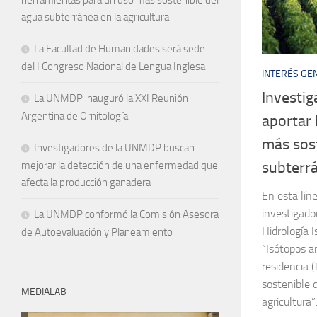
agua subterránea en la agricultura
La Facultad de Humanidades será sede
del I Congreso Nacional de Lengua Inglesa
INTERÉS GE
Investi
La UNMDP inauguró la XXI Reunión
Argentina de Ornitología
aportar
más sost
Investigadores de la UNMDP buscan
subterrá
mejorar la detección de una enfermedad que
afecta la producción ganadera
En esta líne
investigado
La UNMDP conformó la Comisión Asesora
Hidrología I
de Autoevaluación y Planeamiento
“Isótopos a
residencia 
sostenible 
MEDIALAB
agricultura”