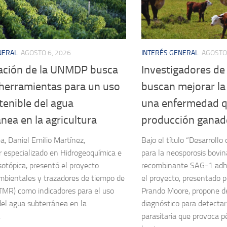
NERAL
AGOSTO 6, 2026
INTERÉS GENERAL
AGOSTO 
gación de la UNMDP busca
Investigadores d
 herramientas para un uso
buscan mejorar la
enible del agua
una enfermedad qu
nea en la agricultura
producción ganad
a, Daniel Emilio Martínez,
Bajo el título “Desarrollo
r especializado en Hidrogeoquímica e
para la neosporosis bovin
sotópica, presentó el proyecto
recombinante SAG-1 adhe
mbientales y trazadores de tiempo de
el proyecto, presentado p
(TMR) como indicadores para el uso
Prando Moore, propone des
del agua subterránea en la
diagnóstico para detecta
.
parasitaria que provoca p