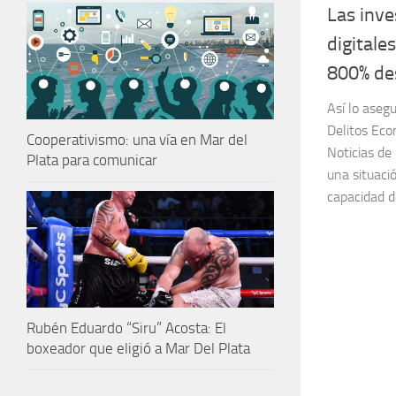
Las inve
digital
800% de
Así lo asegu
Delitos Eco
Cooperativismo: una vía en Mar del
Noticias de
Plata para comunicar
una situaci
capacidad d
Rubén Eduardo “Siru” Acosta: El
boxeador que eligió a Mar Del Plata