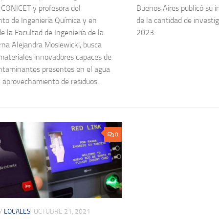
e CONICET y profesora del
Buenos Aires publicó su i
o de Ingeniería Química y en
de la cantidad de investi
e la Facultad de Ingeniería de la
2023.
na Alejandra Mosiewicki, busca
 materiales innovadores capaces de
ntaminantes presentes en el agua
 aprovechamiento de residuos.
0
/
LOCALES
OCTUBRE 21, 2021