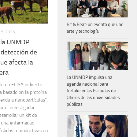
Bit & Beat: un evento que une
arte y tecnología
5, 2026
e la UNMDP
 detección de
e afecta la
era
La UNMDP impulsa una
agenda nacional para
 de un ELISA indirecto
fortalecer las Escuelas de
a basado en la proteína
Oficios de las universidades
rida a nanopartículas”,
públicas
or el investigador
arrollar un kit de
r una enfermedad
érdidas reproductivas en