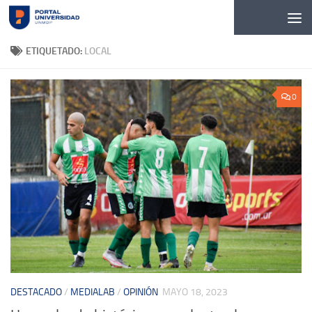
Skip to content
ETIQUETADO:
LOCAL
0
DESTACADO
/
MEDIALAB
/
OPINIÓN
MAYO 18, 2023