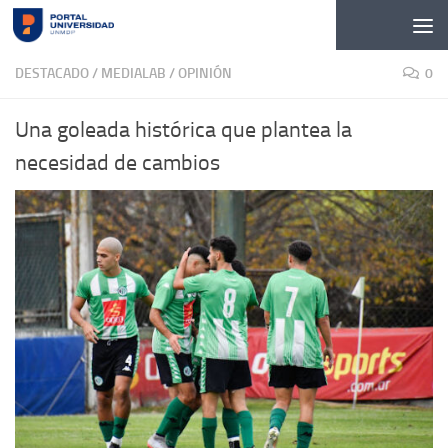
Skip to content
DESTACADO
/
MEDIALAB
/
OPINIÓN
0
Una goleada histórica que plantea la
necesidad de cambios