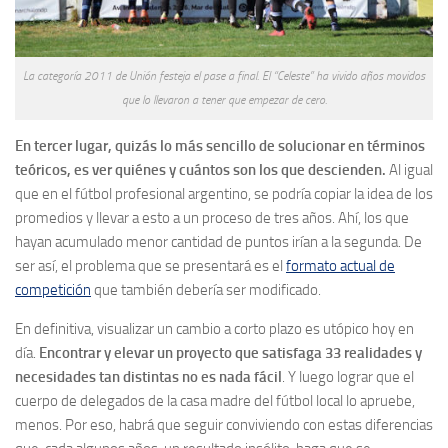
La categoría 2011 de Unión festeja el pase a final. El “Celeste” ha vivido años movidos
que lo llevaron a tener que empezar de cero.
En tercer lugar, quizás lo más sencillo de solucionar en términos
teóricos, es ver quiénes y cuántos son los que descienden.
Al igual
que en el fútbol profesional argentino, se podría copiar la idea de los
promedios y llevar a esto a un proceso de tres años. Ahí, los que
hayan acumulado menor cantidad de puntos irían a la segunda. De
ser así, el problema que se presentará es el
formato actual de
competición
que también debería ser modificado.
En definitiva, visualizar un cambio a corto plazo es utópico hoy en
día.
Encontrar y elevar un proyecto que satisfaga 33 realidades y
necesidades tan distintas no es nada fácil
. Y luego lograr que el
cuerpo de delegados de la casa madre del fútbol local lo apruebe,
menos. Por eso, habrá que seguir conviviendo con estas diferencias