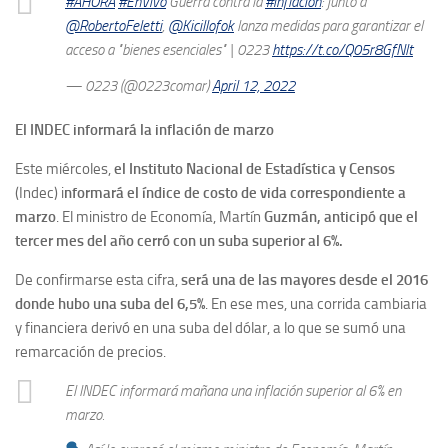
#AHORA
#EnVivo
Guerra contra la
#inflación
: junto a
@RobertoFeletti
,
@Kicillofok
lanza medidas para garantizar el
acceso a "bienes esenciales" | 0223
https://t.co/Q05r8GfNlt
— 0223 (@0223comar)
April 12, 2022
El INDEC informará la inflación de marzo
Este miércoles,
el Instituto Nacional de Estadística y Censos
(Indec) i
nformará el índice de costo de vida correspondiente a
marzo
. El ministro de Economía, Martín
Guzmán, anticipó que el
tercer mes del año cerró con un suba superior al 6%.
De confirmarse esta cifra,
será una de las mayores desde el 2016
donde hubo una suba del 6,5%
. En ese mes, una corrida cambiaria
y financiera derivó en una suba del dólar, a lo que se sumó una
remarcación de precios.
El INDEC informará mañana una inflación superior al 6% en
marzo.