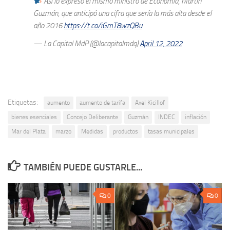
Así lo expresó el mismo ministro de Economía, Martín
Guzmán, que anticipó una cifra que sería la más alta desde el
año 2016.
https://t.co/iGmT8wzQBu
— La Capital MdP (@lacapitalmdq)
April 12, 2022
Etiquetas:
aumento
aumento de tarifa
Axel Kicillof
bienes esenciales
Concejo Deliberante
Guzmán
INDEC
inflación
Mar del Plata
marzo
Medidas
productos
tasas municipales
TAMBIÉN PUEDE GUSTARLE...
0
0