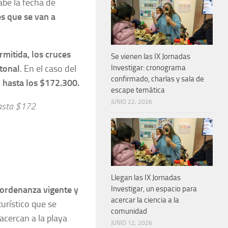
be la fecha de
es que se van a
rmitida, los cruces
Se vienen las IX Jornadas
atonal
. En el caso del
Investigar: cronograma
confirmado, charlas y sala de
 hasta los $172.300.
escape temática
JUNIO 22, 2026
hasta $172
Llegan las IX Jornadas
 ordenanza vigente y
Investigar, un espacio para
acercar la ciencia a la
 turístico que se
comunidad
acercan a la playa
JUNIO 12, 2026