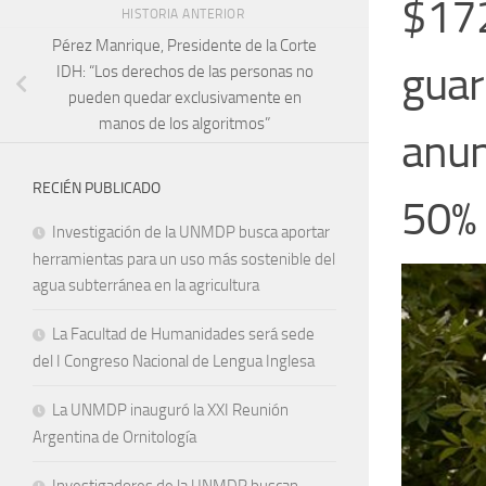
$172
HISTORIA ANTERIOR
Pérez Manrique, Presidente de la Corte
guar
IDH: “Los derechos de las personas no
pueden quedar exclusivamente en
manos de los algoritmos”
anun
RECIÉN PUBLICADO
50%
Investigación de la UNMDP busca aportar
herramientas para un uso más sostenible del
agua subterránea en la agricultura
La Facultad de Humanidades será sede
del I Congreso Nacional de Lengua Inglesa
La UNMDP inauguró la XXI Reunión
Argentina de Ornitología