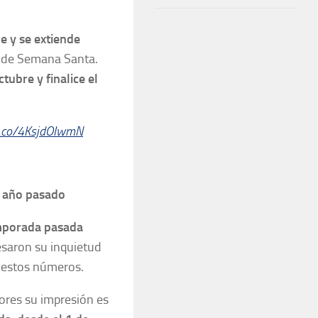
e y se extiende
o de Semana Santa.
tubre y finalice el
t.co/4KsjdOIwmN
l año pasado
emporada pasada
esaron su inquietud
 estos números.
lores su impresión es