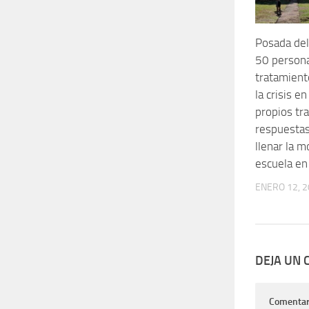
Posada del 
50 persona
tratamient
la crisis e
propios tr
respuestas
llenar la mo
escuela e
ENERO 12, 
DEJA UN
Comentar