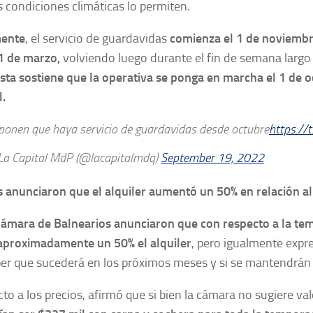
 condiciones climáticas lo permiten.
mente
, el servicio de guardavidas
comienza el 1 de noviembr
31 de marzo,
volviendo luego durante el fin de semana larg
ta sostiene que la operativa se ponga en marcha el 1 de oc
l.
ponen que haya servicio de guardavidas desde octubre
https://
a Capital MdP (@lacapitalmdq)
September 19, 2022
s anunciaron que el alquiler aumentó un 50% en relación a
ámara de Balnearios anunciaron que con respecto a la t
proximadamente un 50% el alquiler
, pero igualmente expr
ber que sucederá en los próximos meses y si se mantendrán
to a los precios, afirmó que si bien la cámara no sugiere va