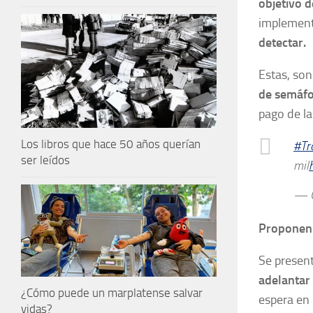
objetivo d
implement
detectar.
Estas, son
de semáfor
pago de l
Los libros que hace 50 años querían
#Tr
ser leídos
mil
— Q
Proponen 
Se presen
adelantar 
¿Cómo puede un marplatense salvar
espera en 
vidas?