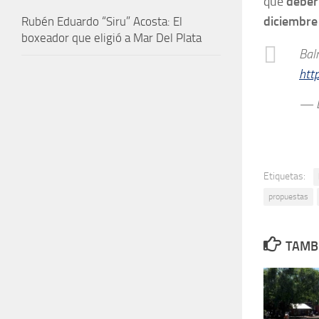
que
deber
diciembre
Rubén Eduardo “Siru” Acosta: El
boxeador que eligió a Mar Del Plata
Bal
htt
— E
Etiquetas:
propuestas
TAMBI