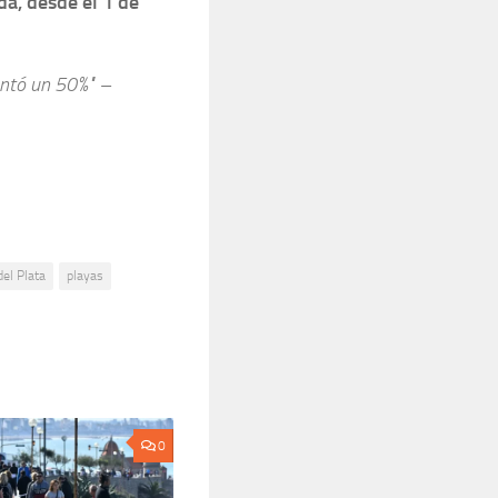
a, desde el 1 de
entó un 50%" –
el Plata
playas
0