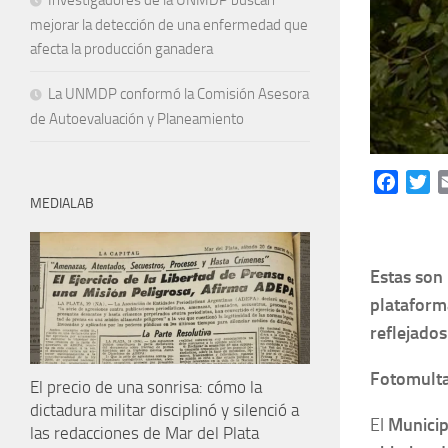
Investigadores de la UNMDP buscan
mejorar la detección de una enfermedad que
afecta la producción ganadera
La UNMDP conformó la Comisión Asesora
de Autoevaluación y Planeamiento
Facebo
Tw
MEDIALAB
Estas son 
plataform
reflejado
Fotomulta
El precio de una sonrisa: cómo la
dictadura militar disciplinó y silenció a
El
Municipi
las redacciones de Mar del Plata