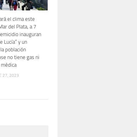
rá el clima este
ar del Plata, a 7
femicidio inauguran
e Lucía” y un
la población
se no tiene gas ni
 médica
 27, 2023