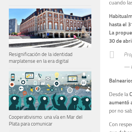
cuando las
Habitual
hasta el 
La propues
30 de abri
Pro
Resignificación de la identidad
marplatense en la era digital
— L
Balneario
Desde la
C
aumentó a
por no sa
Cooperativismo: una vía en Mar del
Plata para comunicar
Con respec