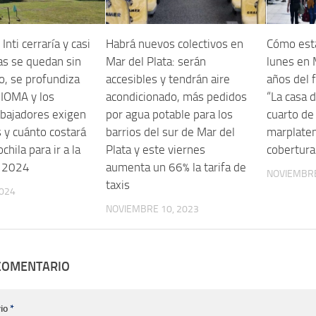
Inti cerraría y casi
Habrá nuevos colectivos en
Cómo esta
s se quedan sin
Mar del Plata: serán
lunes en M
o, se profundiza
accesibles y tendrán aire
años del 
n IOMA y los
acondicionado, más pedidos
“La casa d
abajadores exigen
por agua potable para los
cuarto de 
 y cuánto costará
barrios del sur de Mar del
marplaten
chila para ir a la
Plata y este viernes
cobertura
n 2024
aumenta un 66% la tarifa de
NOVIEMBRE
taxis
2024
NOVIEMBRE 10, 2023
 COMENTARIO
io
*