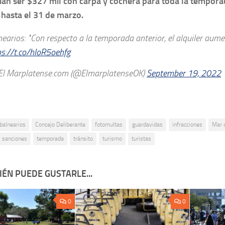
ían ser $327 mil con carpa y cochera para toda la temporad
 hasta el 31 de marzo.
nearios: "Con respecto a la temporada anterior, el alquiler aum
ps://t.co/hIoR5oehfg
l Marplatense.com (@ElmarplatenseOK)
September 19, 2022
balnearios
Concejo Deliberante
fotomultas
guardavidas
infracciones
Mar d
sanciones
temporada
tránsito
turismo
turistas
ÉN PUEDE GUSTARLE...
0
0