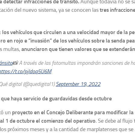
e detectar infracciones de tránsito.
Aunque todavía no se sa
ación del nuevo sistema, ya se conocen las
tres infraccion
:
los vehículos que circulen a una velocidad mayor de la pe
o en rojo e “invasión” de los vehículos sobre la senda pe
as multas,
anunciaron que tienen valores que se extenderán
ánsito
📸 A través de las fotomultas impondrán sanciones de 
https://t.co/pjldoq5U6M
ué digital (@quedigital1)
September 19, 2022
que haya servicio de guardavidas desde octubre
tó un
proyecto en el Concejo Deliberante para modificar la
al 1 de octubre el comienzo del operativo
. Se debe al flujo
los próximos meses y a la cantidad de marplatenses que se 