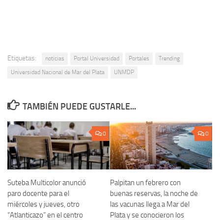
Etiquetas:
noticias
Portal Universidad
Portales
Trending
Universidad Nacional de Mar del Plata
UNMDP
TAMBIÉN PUEDE GUSTARLE...
0
0
Suteba Multicolor anunció
Palpitan un febrero con
paro docente para el
buenas reservas, la noche de
miércoles y jueves, otro
las vacunas llega a Mar del
“Atlanticazo” en el centro
Plata y se conocieron los