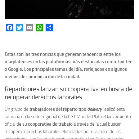
Facebook
Twitter
Email
WhatsApp
Share
Estas son las tres noticias que generan tendencia entre los
marplatenses en las plataformas más destacadas como Twitter
o Google. Los principales temas del día, reflejados en algunos
medios de comunicación de la ciudad.
Repartidores lanzan su cooperativa en busca de
recuperar derechos laborales
Un grupo de
trabajadores del reparto tipo
delivery
realizó esta
semana en la sede regional de la CGT Mar del Plata el lanzamiento
oficial de su
cooperativa de trabajo
a través de la cual buscan
recuperar derechos laborales eliminados por el avance de las
aplicaciones, con las que buscan competir a través de acuerdos