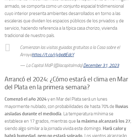
armado, se comporta como un conjunto espacial tridimensional
cuyo interior presenta ambientes desarrollados en torno a las
escaleras que dividen los espacios públicos de los privados y de
servicio, haciendo referencia a la típica casa chorizo, vivienda
tradicional de nuestro país.
Comienzan las visitas guiadas gratuitas a la Casa sobre el
Arroyo
https://t.co/rJybp8EdcY
— La Capital MdP (@lacapitalmdq)
December 31, 2023
Arrancó el 2024: ¿Cómo estará el clima en Mar
del Plata en la primera semana?
Comenzó el año 2024
y en Mar del Plata será un lunes
mayormente nublado, con probabilidades de hasta 70% de
lluvias
aisladas durante el mediodía
. La temperatura mínima se
establece en 17 grados, mientras que
la máxima alcanzará los 27
,
siendo algo similar a la jornada vivida este domingo.
Hará calor y
habrá humedad, pero no estará soleado.
Los vientos alcanzarán