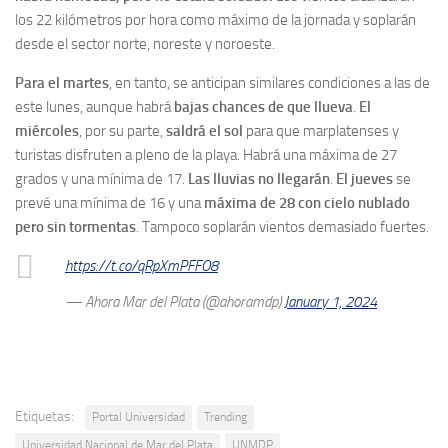
los 22 kilómetros por hora como máximo de la jornada y soplarán
desde el sector norte, noreste y noroeste.
Para el martes
, en tanto, se anticipan similares condiciones a las de
este lunes, aunque habrá
bajas chances de que llueva
.
El
miércoles
, por su parte,
saldrá el sol
para que marplatenses y
turistas disfruten a pleno de la playa. Habrá una máxima de 27
grados y una mínima de 17.
Las lluvias no llegarán
.
El jueves
se
prevé una mínima de 16 y una
máxima de 28 con cielo nublado
pero sin tormentas
. Tampoco soplarán vientos demasiado fuertes.
https://t.co/qRpXmPFFO8
— Ahora Mar del Plata (@ahoramdp)
January 1, 2024
Etiquetas:
Portal Universidad
Trending
Universidad Nacional de Mar del Plata
UNMDP