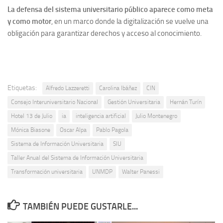
La defensa del sistema universitario público aparece como meta
y como motor
, en un marco donde la digitalización se vuelve una
obligación para garantizar derechos y acceso al conocimiento.
Etiquetas:
Alfredo Lazzeretti
Carolina Ibáñez
CIN
Consejo Interuniversitario Nacional
Gestión Universitaria
Hernán Turín
Hotel 13 de Julio
ia
inteligencia artificial
Julio Montenegro
Mónica Biasone
Oscar Alpa
Pablo Pagola
Sistema de Información Universitaria
SIU
Taller Anual del Sistema de Información Universitaria
Transformación universitaria
UNMDP
Walter Panessi
TAMBIÉN PUEDE GUSTARLE...