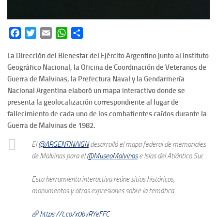
Facebook
Twitter
Email
WhatsApp
Share
La Dirección del Bienestar del Ejército Argentino junto al Instituto
Geográfico Nacional, la Oficina de Coordinación de Veteranos de
Guerra de Malvinas, la Prefectura Naval y la Gendarmería
Nacional Argentina elaboró un mapa interactivo donde se
presenta la geolocalización correspondiente al lugar de
fallecimiento de cada uno de los combatientes caídos durante la
Guerra de Malvinas de 1982.
El
@ARGENTINAIGN
desarrolló el mapa federal de memoriales
de Malvinas para el
@MuseoMalvinas
e Islas del Atlántico Sur⁣.
⁣ ⁣⁣
Esta herramienta interactiva reúne sitios históricos,
monumentos y otras expresiones sobre la temática⁣.
⁣ ⁣⁣
https://t.co/x0bvRYeFFC