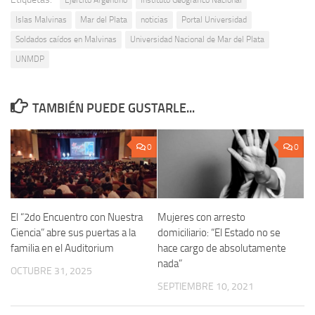
Islas Malvinas
Mar del Plata
noticias
Portal Universidad
Soldados caídos en Malvinas
Universidad Nacional de Mar del Plata
UNMDP
TAMBIÉN PUEDE GUSTARLE...
0
0
El “2do Encuentro con Nuestra
Mujeres con arresto
Ciencia” abre sus puertas a la
domiciliario: “El Estado no se
familia en el Auditorium
hace cargo de absolutamente
nada”
OCTUBRE 31, 2025
SEPTIEMBRE 10, 2021