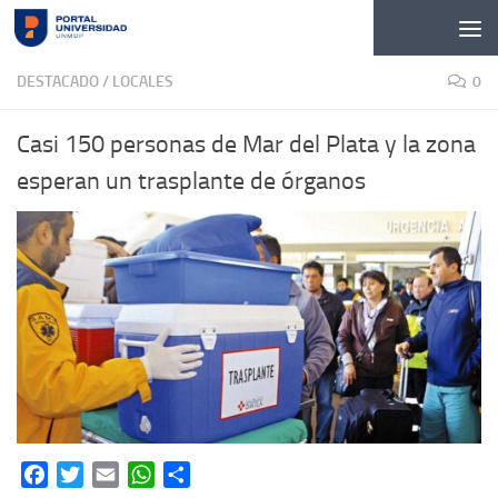
Skip to content
DESTACADO
/
LOCALES
0
Casi 150 personas de Mar del Plata y la zona
esperan un trasplante de órganos
Facebook
Twitter
Email
WhatsApp
Share