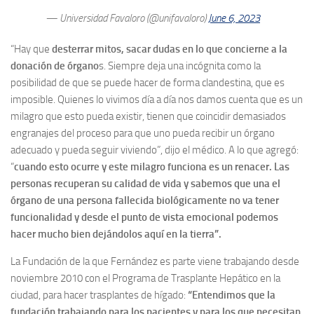
— Universidad Favaloro (@unifavaloro)
June 6, 2023
“Hay que
desterrar mitos, sacar dudas en lo que concierne a la
donación de órgano
s. Siempre deja una incógnita como la
posibilidad de que se puede hacer de forma clandestina, que es
imposible. Quienes lo vivimos día a día nos damos cuenta que es un
milagro que esto pueda existir, tienen que coincidir demasiados
engranajes del proceso para que uno pueda recibir un órgano
adecuado y pueda seguir viviendo”, dijo el médico. A lo que agregó:
“
cuando esto ocurre y este milagro funciona es un renacer. Las
personas recuperan su calidad de vida y sabemos que una el
órgano de una persona fallecida biológicamente no va tener
funcionalidad y desde el punto de vista emocional podemos
hacer mucho bien dejándolos aquí en la tierra”.
La Fundación de la que Fernández es parte viene trabajando desde
noviembre 2010 con el Programa de Trasplante Hepático en la
ciudad, para hacer trasplantes de hígado:
“Entendimos que la
fundación trabajando para los pacientes y para los que necesitan