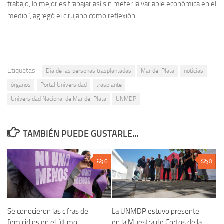
trabajo, lo mejor es trabajar así sin meter la variable económica en el
medio”, agregó el cirujano como reflexión.
Etiquetas:
Dia de las personas trasplantadas
Mar del Plata
noticias
órganos
Portal Universidad
trasplante
Universidad Nacional de Mar del Plata
UNMDP
TAMBIÉN PUEDE GUSTARLE...
0
0
Se conocieron las cifras de
La UNMDP estuvo presente
femicidios en el último
en la Muestra de Cortos de la