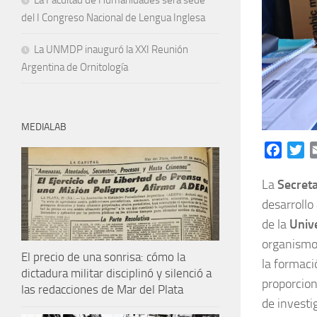
La Facultad de Humanidades será sede
del I Congreso Nacional de Lengua Inglesa
La UNMDP inauguró la XXI Reunión
Argentina de Ornitología
MEDIALAB
Facebo
Tw
La
Secreta
desarrollo
de la
Univ
organismos
El precio de una sonrisa: cómo la
la formaci
dictadura militar disciplinó y silenció a
proporcion
las redacciones de Mar del Plata
de investi