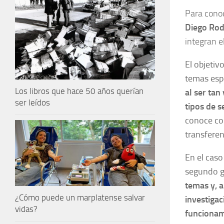
Para conoc
Diego Rod
integran e
El objetiv
temas espe
Los libros que hace 50 años querían
al ser tan
ser leídos
tipos de s
conoce com
transferen
En el caso
segundo g
temas y, 
¿Cómo puede un marplatense salvar
investigac
vidas?
funcionam