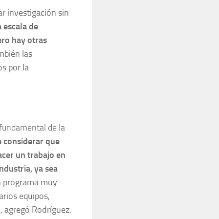
ar investigación sin
a escala de
ero hay otras
mbién las
s por la
 fundamental de la
e considerar que
acer un trabajo en
ndustria, ya sea
un programa muy
arios equipos,
”, agregó Rodríguez.