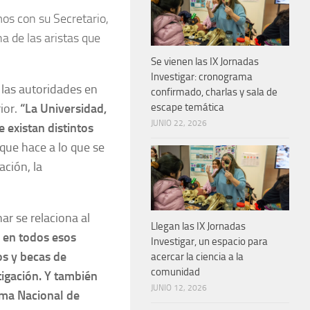
mos con su Secretario,
na de las aristas que
Se vienen las IX Jornadas
Investigar: cronograma
 las autoridades en
confirmado, charlas y sala de
ior.
“La Universidad,
escape temática
JUNIO 22, 2026
e existan distintos
 que hace a lo que se
ación, la
nar se relaciona al
Llegan las IX Jornadas
 en todos esos
Investigar, un espacio para
os y becas de
acercar la ciencia a la
comunidad
tigación. Y también
JUNIO 12, 2026
ema Nacional de