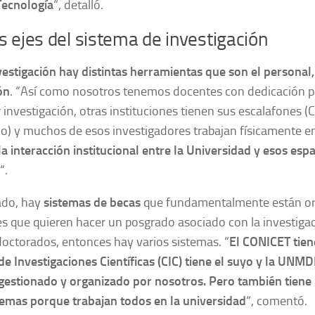
Tecnología
“, detalló.
s ejes del sistema de investigación
vestigación hay distintas herramientas que son el personal, 
ón
. “Así como nosotros tenemos docentes con dedicación pa
 investigación, otras instituciones tienen sus escalafones 
o) y muchos de esos investigadores trabajan físicamente en
la interacción institucional entre la Universidad y esos espa
“.
ado, hay
sistemas de becas
que fundamentalmente están or
es que quieren hacer un posgrado asociado con la investiga
octorados, entonces hay varios sistemas. “
El CONICET tiene
e Investigaciones Científicas (CIC) tiene el suyo y la UNM
gestionado y organizado por nosotros. Pero también tiene 
temas porque trabajan todos en la universidad
“, comentó.