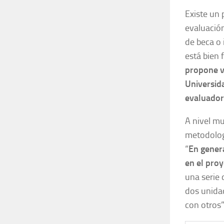
Existe un 
evaluación
de beca o 
está bien 
propone v
Universid
evaluador
A nivel mu
metodolog
“
En gener
en el proy
una serie 
dos unida
con otros”