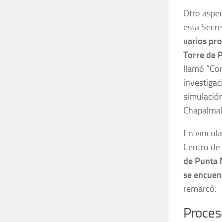
Otro aspec
esta Secre
varios pr
Torre de 
llamó “Con
investigac
simulación
Chapalmal
En vincula
Centro de 
de Punta 
se encuen
remarcó.
Proces