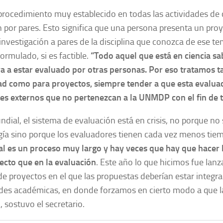
procedimiento muy establecido en todas las actividades de c
 por pares. Esto significa que una persona presenta un pro
investigación a pares de la disciplina que conozca de ese te
formulado, si es factible.
“
Todo aquel que está en ciencia sa
a a estar evaluado por otras personas. Por eso tratamos ta
ad como para proyectos, siempre tender a que esta evalua
es externos que no pertenezcan a la UNMDP con el fin de t
ndial, el sistema de evaluación está en crisis, no porque no 
ía sino porque los evaluadores tienen cada vez menos tiem
al es un proceso muy largo y hay veces que hay que hacer 
ecto que en la evaluación
. Este año lo que hicimos fue lanz
de proyectos en el que las propuestas deberían estar integr
des académicas, en donde forzamos en cierto modo a que l
, sostuvo el secretario.