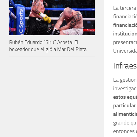
La tercera
financiaci
financiaci
institucio
presentaci
Rubén Eduardo “Siru” Acosta: El
boxeador que eligió a Mar Del Plata
Universid
Infrae
La gestión
investigac
estos equi
particular
alimentic
grande que
entonces e