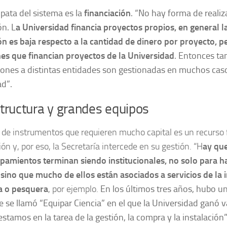
 pata del sistema es la
financiación
. “No hay forma de realiz
ón. L
a Universidad financia proyectos propios, en general l
ón es baja respecto a la cantidad de dinero por proyecto, p
nes que financian proyectos de la Universidad
. Entonces ta
ones a distintas entidades son gestionadas en muchos caso
ad”.
structura y grandes equipos
 de instrumentos que requieren mucho capital es un recurso
ión y, por eso, la Secretaría intercede en su gestión. “H
ay qu
pamientos terminan siendo institucionales, no solo para h
 sino que mucho de ellos están asociados a servicios de la i
ia o pesquera
, por ejemplo.
En los últimos tres años, hubo 
 se llamó “Equipar Ciencia” en el que la Universidad ganó v
stamos en la tarea de la gestión, la compra y la instalación