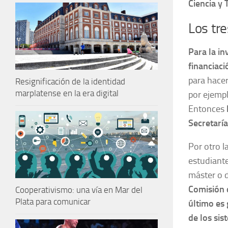
Ciencia y 
Los tre
Para la in
financiaci
para hacer
Resignificación de la identidad
marplatense en la era digital
por ejempl
Entonces
Secretaría
Por otro l
estudiant
máster o d
Comisión d
Cooperativismo: una vía en Mar del
Plata para comunicar
último es 
de los sis