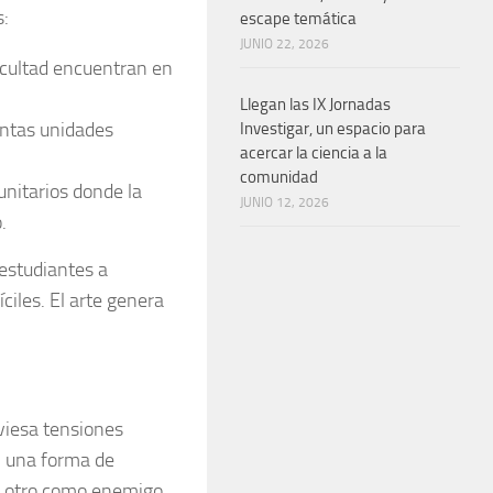
s:
escape temática
JUNIO 22, 2026
facultad encuentran en
Llegan las IX Jornadas
intas unidades
Investigar, un espacio para
acercar la ciencia a la
comunidad
munitarios donde la
JUNIO 12, 2026
.
estudiantes a
íciles. El arte genera
aviesa tensiones
n una forma de
un otro como enemigo.