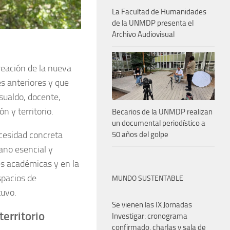
La Facultad de Humanidades
de la UNMDP presenta el
Archivo Audiovisual
reación de la nueva
s anteriores y que
sualdo, docente,
n y territorio.
Becarios de la UNMDP realizan
un documental periodístico a
ecesidad concreta
50 años del golpe
ano esencial y
s académicas y en la
spacios de
MUNDO SUSTENTABLE
tuvo.
Se vienen las IX Jornadas
erritorio
Investigar: cronograma
confirmado, charlas y sala de