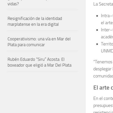
La Secreta
vidas?
Intra–
Resignificación de la identidad
el art
marplatense en la era digital
Inter–
académ
Cooperativismo: una vía en Mar del
Territ
Plata para comunicar
UNMDP 
Rubén Eduardo “Siru” Acosta: El
“Tenemos 
boxeador que eligió a Mar Del Plata
desplegar l
comunidad,
El arte 
En el cont
presupuest
resistenci