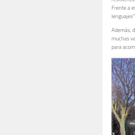
Frente a e
lenguajes”
Además, de
muchas vec
para acomp