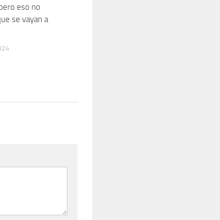
pero eso no
que se vayan a
024