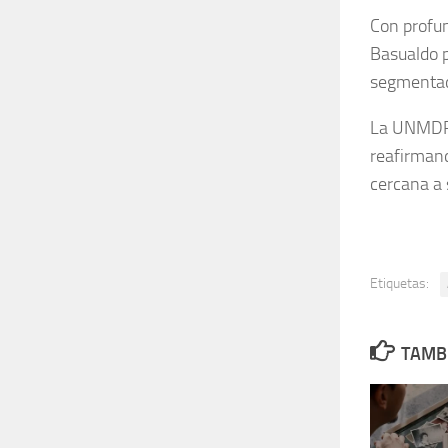
Con profun
Basualdo p
segmentado
La UNMDP a
reafirman
cercana a 
Etiquetas:
TAMBI