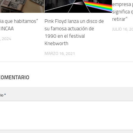
empresa 
significa 
retirar”
ia que habitamos”
Pink Floyd lanza un disco de
 INCAA
su famosa actuación de
JULIO 16, 2
1990 en el festival
, 2024
Knebworth
MARZO 16, 2021
 COMENTARIO
io
*