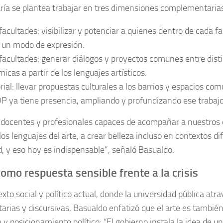
ría se plantea trabajar en tres dimensiones complementaria
facultades: visibilizar y potenciar a quienes dentro de cada 
e un modo de expresión.
facultades: generar diálogos y proyectos comunes entre dist
icas a partir de los lenguajes artísticos.
orial: llevar propuestas culturales a los barrios y espacios co
ya tiene presencia, ampliando y profundizando ese trabajo
docentes y profesionales capaces de acompañar a nuestros 
os lenguajes del arte, a crear belleza incluso en contextos dif
 y eso hoy es indispensable”, señaló Basualdo.
como respuesta sensible frente a la crisis
exto social y político actual, donde la universidad pública atr
arias y discursivas, Basualdo enfatizó que el arte es tambié
a y posicionamiento político:
“El gobierno instala la idea de 