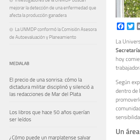
Investigadores de la UNMDP buscan
mejorar la detección de una enfermedad que
afecta la producción ganadera
Facebo
Tw
La UNMDP conformó la Comisión Asesora
de Autoevaluación y Planeamiento
La Univers
Secretaría
hoy comien
MEDIALAB
trabajador
El precio de una sonrisa: cómo la
Según expl
dictadura militar disciplinó y silenció a
dentro de 
las redacciones de Mar del Plata
promoverl
comunidad.
Los libros que hace 50 años querían
sensibilid
ser leídos
Un área 
¿Cómo puede un marplatense salvar