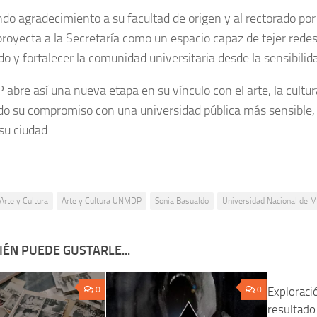
do agradecimiento a su facultad de origen y al rectorado por 
royecta a la Secretaría como un espacio capaz de tejer redes,
 y fortalecer la comunidad universitaria desde la sensibilida
bre así una nueva etapa en su vínculo con el arte, la cultura 
do su compromiso con una universidad pública más sensible,
su ciudad.
Arte y Cultura
Arte y Cultura UNMDP
Sonia Basualdo
Universidad Nacional de M
ÉN PUEDE GUSTARLE...
0
0
Exploraci
resultado