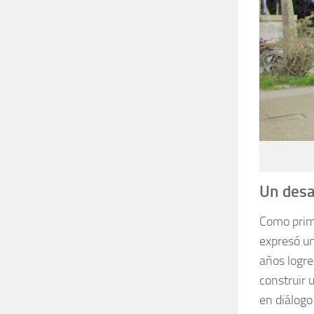
Un desaf
Como prime
expresó un
años logre
construir 
en diálogo 