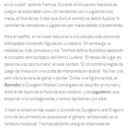
en la ciudad”, estima Tremsal. Durante el Encuentro Nacional de
Juegos se esperaban unos 20 narradores con 4 jugadores por
mesa, al final de los 3 días que duró el evento se debió duplicar la
cantidad de narradores y jugadores por mesa debido a la demanda.
Para el neófito, el rol suele reducirse a una caricatura de personas
disfrazadas moviendo figuras en un tablero. Sin embargo, la
realidad es más compleja y rica. Tremsal define la práctica apelando
al concepto antropológico del Homo Ludens: “El deseo de jugar es
perenne a la raza humana” en ese sentido “El rol combina reglas de
juego de mesa con una cuota de interpretación teatral”. No hay una
estructura binaria de ganar o perder. Existe una figura central, el
Narrador
(o Dungeon Master), encargado de describir el mundo y
arbitrar las leyes de la física de ese universo, y los
jugadores
, que
encarnan a los protagonistas y toman decisiones por ellos.
Si bien el sistema más usado y conocido es Dungeons and Dragons
(uno de los primeros en popularizar el género, ambientado en la
fantasía medieval), Tremsal advierte una gran diversidad de