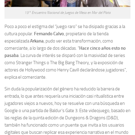
13° Encuentro Nacional de Juegos de Mesa en Mar del Plata
Poco a poco el estigma del “juego raro” se ha disipado gracias a la
cultura popular.
Fernando Calvo
, propietario de la tienda
especializada
Arkana
, pudo ver esta transformación, como
comerciante, a lo largo de dos décadas. “
Hace cinco años esto no
pasaba
. La curva de interés se disparó con la masividad de series
como Stranger Things o The Big Bang Theory, y la exposición de
actores de Hollywood como Henry Cavill declarándose jugadores”,
explica el comerciante.
Sin duda la popularización del género ha reducido la barrera de
entrada, lo que antes requería una iniciación casi ritualística entre
jugadores viejos a nuevos, hoy se resuelve con una búsqueda en
Google o una partida de Baldur’s Gate 3. Este videojuego, basado en
las reglas de la quinta edición de Dungeons & Dragons (D&D),
también ha funcionado como un puente que invita a los usuarios
digitales que buscan replicar esa experiencia narrativa en el mundo