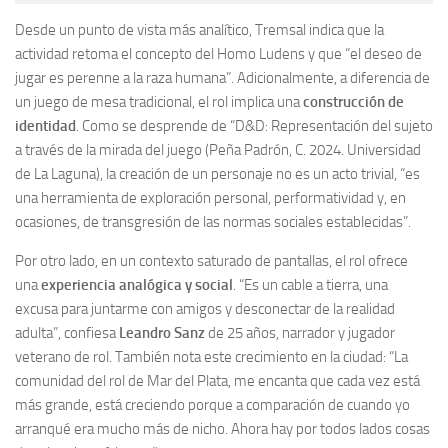
Desde un punto de vista más analítico, Tremsal indica que la
actividad retoma el concepto del Homo Ludens y que “el deseo de
jugar es perenne a la raza humana”. Adicionalmente, a diferencia de
un juego de mesa tradicional, el rol implica una
construcción de
identidad
. Como se desprende de “D&D: Representación del sujeto
a través de la mirada del juego (Peña Padrón, C. 2024. Universidad
de La Laguna), la creación de un personaje no es un acto trivial, “es
una herramienta de exploración personal, performatividad y, en
ocasiones, de transgresión de las normas sociales establecidas”.
Por otro lado, en un contexto saturado de pantallas, el rol ofrece
una
experiencia analógica y social
. “Es un cable a tierra, una
excusa para juntarme con amigos y desconectar de la realidad
adulta”, confiesa
Leandro Sanz
de 25 años, narrador y jugador
veterano de rol. También nota este crecimiento en la ciudad: “La
comunidad del rol de Mar del Plata, me encanta que cada vez está
más grande, está creciendo porque a comparación de cuando yo
arranqué era mucho más de nicho. Ahora hay por todos lados cosas