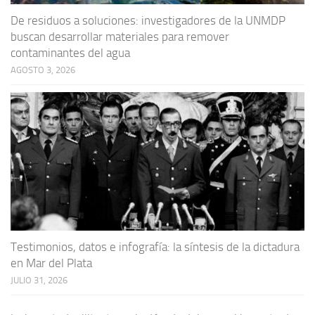
De residuos a soluciones: investigadores de la UNMDP
buscan desarrollar materiales para remover
contaminantes del agua
AGOSTO 3, 2026
Testimonios, datos e infografía: la síntesis de la dictadura
en Mar del Plata
JULIO 31, 2026