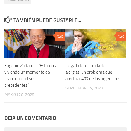
Visitas guiadas
TAMBIÉN PUEDE GUSTARLE...
0
0
Eugenio Zaffaroni: “Estamos
Llega la temporada de
viviendo un momento de
alergias, un problema que
irracionalidad sin
afecta al 40% de los argentinos
precedentes”
SEPTIEMBRE 4, 2023
MARZO 20, 2025
DEJA UN COMENTARIO