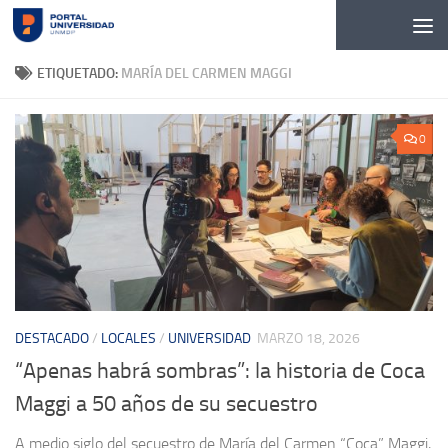
Skip to content
ETIQUETADO:
MARÍA DEL CARMEN MAGGI
0
DESTACADO
/
LOCALES
/
UNIVERSIDAD
MARZO 18, 2026
“Apenas habrá sombras”: la historia de Coca
Maggi a 50 años de su secuestro
A medio siglo del secuestro de María del Carmen “Coca” Maggi,