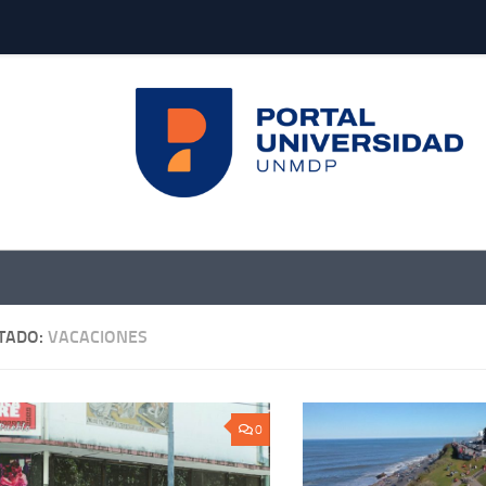
TADO:
VACACIONES
0