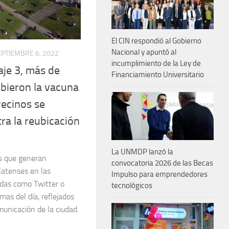
El CIN respondió al Gobierno
Nacional y apuntó al
EPTIEMBRE 6, 2022
incumplimiento de la Ley de
aje 3, más de
Financiamiento Universitario
ibieron la vacuna
vecinos se
ra la reubicación
La UNMDP lanzó la
as que generan
convocatoria 2026 de las Becas
latenses en las
Impulso para emprendedores
das como Twitter o
tecnológicos
mas del día, reflejados
unicación de la ciudad.