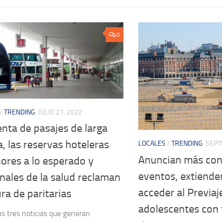
0
/
TRENDING
JULIO 21, 2022
enta de pasajes de larga
a, las reservas hoteleras
LOCALES
/
TRENDING
SEPT
Anuncian más con
ores a lo esperado y
eventos, extienden
nales de la salud reclaman
acceder al Previa
ra de paritarias
adolescentes con 
as tres noticias que generan