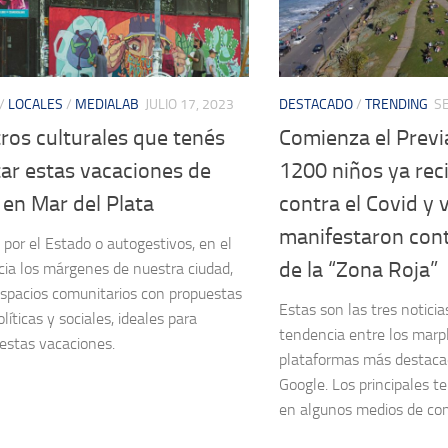
/
LOCALES
/
MEDIALAB
JULIO 17, 2023
DESTACADO
/
TRENDING
S
ros culturales que tenés
Comienza el Previ
tar estas vacaciones de
1200 niños ya rec
 en Mar del Plata
contra el Covid y 
manifestaron cont
 por el Estado o autogestivos, en el
de la “Zona Roja”
cia los márgenes de nuestra ciudad,
spacios comunitarios con propuestas
Estas son las tres notici
olíticas y sociales, ideales para
tendencia entre los marp
estas vacaciones.
plataformas más destaca
Google. Los principales te
en algunos medios de com