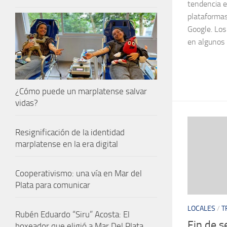
tendencia e
plataforma
Google. Los 
en algunos 
¿Cómo puede un marplatense salvar
vidas?
Resignificación de la identidad
marplatense en la era digital
Cooperativismo: una vía en Mar del
Plata para comunicar
LOCALES
/
T
Rubén Eduardo “Siru” Acosta: El
Fin de 
boxeador que eligió a Mar Del Plata