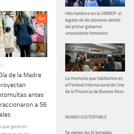
Hito histórico en la UNMDP: el
0
legado de las pioneras detrás
del primer gobierno
universitario femenino
022
Día de la Madre
La memoria que habitamos en
proyectan
el Festival Internacional de Cine
de la Provincia de Buenos Aires
otomultas antes
fraccionaron a 56
ales
MUNDO SUSTENTABLE
as que generan
Se vienen las IX Jornadas
latenses en las