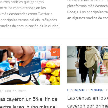
as tres noticias que generan
plataformas más destaca
ntre los marplatenses en las
Google. Los principales te
s más destacadas como Twitter o
en algunos medios de com
principales temas del día, reflejados
medios de comunicación de la ciudad.
0
DESTACADO
/
TRENDING
O
CTUBRE 11, 2022
Las ventas en los
as cayeron un 5% el fin de
cayeron por prime
extra largo, hubo más del