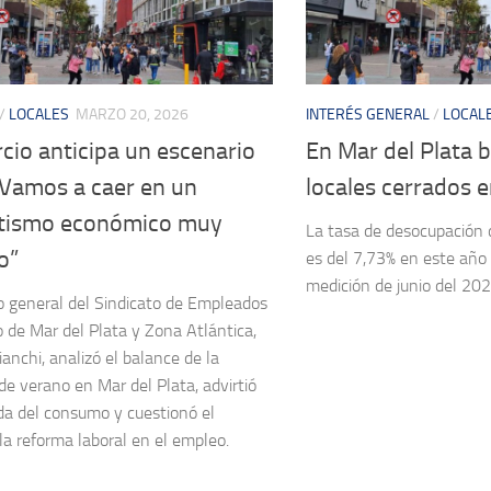
/
LOCALES
MARZO 20, 2026
INTERÉS GENERAL
/
LOCAL
cio anticipa un escenario
En Mar del Plata 
 “Vamos a caer en un
locales cerrados e
tismo económico muy
La tasa de desocupación 
o”
es del 7,73% en este año 
medición de junio del 202
io general del Sindicato de Empleados
 de Mar del Plata y Zona Atlántica,
anchi, analizó el balance de la
e verano en Mar del Plata, advirtió
ída del consumo y cuestionó el
la reforma laboral en el empleo.