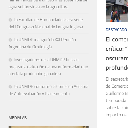
agua subterránea en la agricultura
La Facultad de Humanidades será sede
del I Congreso Nacional de Lengua Inglesa
DESTACADO
El comer
La UNMDP inauguró la XXI Reunión
Argentina de Ornitología
crítico:
oscuran
Investigadores de la UNMDP buscan
profund
mejorar la detección de una enfermedad que
afecta la producción ganadera
El secretar
de Comercio
La UNMDP conformó la Comisión Asesora
Guillermo Bi
de Autoevaluación y Planeamiento
temporada d
sobre la ca
impacto de 
MEDIALAB