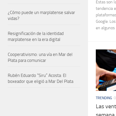
Estas son l
tendencia e
¿Cómo puede un marplatense salvar
plataforma
vidas?
Google. Los 
en algunos 
Resignificación de la identidad
marplatense en la era digital
Cooperativismo: una vía en Mar del
Plata para comunicar
Rubén Eduardo “Siru” Acosta: El
boxeador que eligió a Mar Del Plata
TRENDING
O
Las vent
semana 