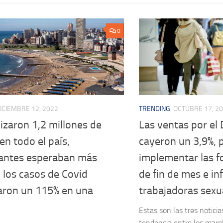
0
ICIEMBRE 12, 2022
TRENDING
OCTUBRE 17, 2
izaron 1,2 millones de
Las ventas por el 
 en todo el país,
cayeron un 3,9%, 
antes esperaban más
implementar las f
 los casos de Covid
de fin de mes e in
ron un 115% en una
trabajadoras sexu
Estas son las tres notici
tendencia entre los marp