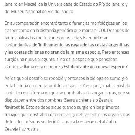
Janeiro en Macaé, de la Universidade do Estado do Río do Janeiro y
del Museu Nacional do Rio do Janeiro.
En su comparación encontró tanto diferencias morfológicas en los
clasper como en la distancia genética que marca el COI. Después de
tanto análisis las conclusiones de Valeria y Ezequiel eran
contundentes,
definitivamente las rayas de las costas argentinas
y las costas chilenas no eran de la misma especie
. Pero entonces
surgió una nueva pregunta: si no es la especie que pensaban
¿Como se llama esta especie?
¿Estaban ante una nueva especie?
Así es que el desafío se redobló y entonces la bióloga se sumergió
en la historia nomenclatural de la especie. Y es que ya había existido
conflicto con la forma en que se nombraba a los organismos, que se
disputaban entre dos nombres: Zearaja chilensis o Zearaja
flavirostris. Esto se debe a que cuando surgieron los primeros
trabajos que mostraban diferencias genéticas entre los organismos
de los dos océanos se decidió llamar a la especie del atlántico
Zearaja flavirostris.