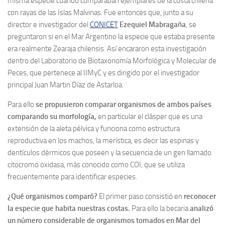
misma especie cuando comparaban ejemplares de la costa chilena
con rayas de las Islas Malvinas. Fue entonces que, junto a su
director e investigador del
CONICET
Ezequiel Mabragaña
, se
preguntaron si en el Mar Argentino la especie que estaba presente
era realmente Zearaja chilensis. Así encararon esta investigación
dentro del Laboratorio de Biotaxonomía Morfológica y Molecular de
Peces, que pertenece al IIMyC y es dirigido por el investigador
principal Juan Martin Díaz de Astarloa.
Para ello
se propusieron comparar organismos de ambos países
comparando su morfología,
en particular el clásper que es una
extensión de la aleta pélvica y funciona como estructura
reproductiva en los machos, la merística, es decir las espinas y
dentículos dérmicos que poseen y la secuencia de un gen llamado
citocromo oxidasa, más conocido como COI, que se utiliza
frecuentemente para identificar especies.
¿Qué organismos comparó?
El primer paso consistió en
reconocer
la especie que habita nuestras costas.
Para ello la becaria
analizó
un número considerable de organismos tomados en Mar del