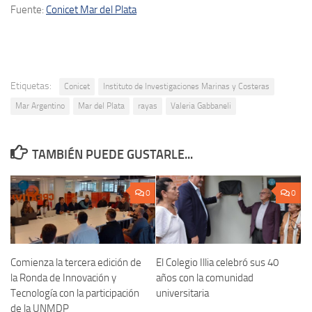
Fuente:
Conicet Mar del Plata
Etiquetas:
Conicet
Instituto de Investigaciones Marinas y Costeras
Mar Argentino
Mar del Plata
rayas
Valeria Gabbaneli
TAMBIÉN PUEDE GUSTARLE...
0
0
Comienza la tercera edición de
El Colegio Illia celebró sus 40
la Ronda de Innovación y
años con la comunidad
Tecnología con la participación
universitaria
de la UNMDP