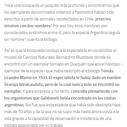
“Hice una búsqueda un poquito más profunda y encontramos que
los ejemplares denominados chilensis y flavirostris habían sido
descritos a partir de animales recolectados en Chile,
¡eran los
mismos con dos nombres
! Por eso hoy esos nombres son
considerados sinónimos entre sí, pero la especie Argentina seguía
sin nombre”, cuenta la bióloga.
Así es que la búsqueda condujo a la especialista en condrictios al
museo de Ciencias Naturales Bernardino Rivadavia, donde se
encontró con un ejemplar tomado en Quequén que era el holotipo -
ejemplar de la especie- que había descripto el ictiólogo
Tomás
Leandro Marini en 1933. El especialista le había dado un nombre
Zearaja brevicaudata, pero de la cual nunca más se encontró un
ejemplar.
Y para sorpresa, y no tanto,
coincidía plenamente con
los organismos que Gabbaneli había encontrado en las costas
argentinas
. Así fue que esta especie que había sido descripta hace
más de 70 años y de la que no se supo más hasta ahora volvía a la
vida gracias a la capacidad de observación e insistencia de una
bióloga apasionada por su trabajo.