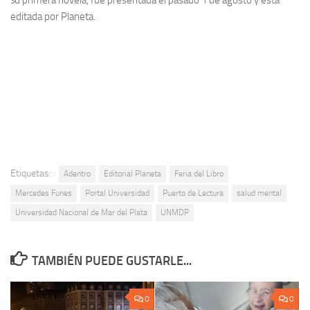
s
u primera novela, fue presentada el pasado 1 de agosto y está
editada por Planeta.
Etiquetas:
Adentro
Editorial Planeta
Feria del Libro
Mercedes Funes
Portal Universidad
Puerto de Lectura
salud mental
Universidad Nacional de Mar del Plata
UNMDP
TAMBIÉN PUEDE GUSTARLE...
0
0