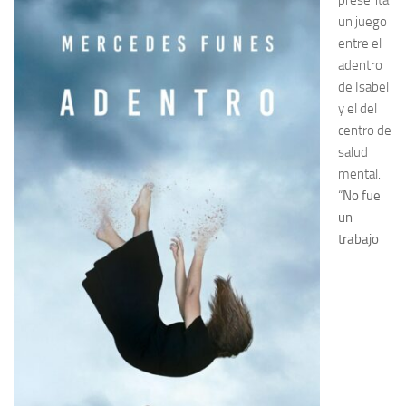
presenta
un juego
entre el
adentro
de Isabel
y el del
centro de
salud
mental.
“
No fue
un
trabajo