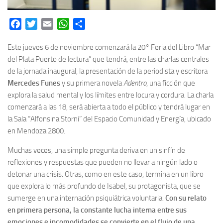
Facebook
Twitter
Email
WhatsApp
Share
Este jueves 6 de noviembre comenzará la 20° Feria del Libro “Mar
del Plata Puerto de lectura” que tendrá, entre las charlas centrales
de la jornada inaugural, la presentación de la periodista y escritora
Mercedes Funes
y su primera novela
Adentro
, una ficción que
explora la salud mental y los límites entre locura y cordura. La charla
comenzará a las 18, será abierta a todo el público y tendrá lugar en
la Sala “Alfonsina Storni” del Espacio Comunidad y Energía, ubicado
en Mendoza 2800.
Muchas veces, una simple pregunta deriva en un sinfín de
reflexiones y respuestas que pueden no llevar a ningún lado o
detonar una crisis. Otras, como en este caso, termina en un libro
que explora lo más profundo de Isabel, su protagonista, que se
sumerge en una internación psiquiátrica voluntaria.
Con su relato
en primera persona, la constante lucha interna entre sus
emociones e incomodidades se convierte en el flujo de una