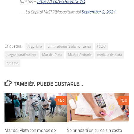
turistas –
https://t.co/wS8xomOCW1
— La Capital MdP (@lacapitalmdq)
September 2, 2021
Etiquetas:
Argentina
Eliminatorias Sudamericanas
Fútbol
juegos paralímpicos
Mar del Plata
Matías Andrade
medalla de plata
turismo
TAMBIÉN PUEDE GUSTARLE...
0
0
Mar del Plata con menos de
Se brindará un curso sin costo