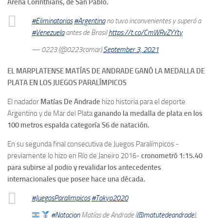
Arena Corinthians, de San Pablo.
#Eliminatorias
#Argentina
no tuvo inconvenientes y superó a
#Venezuela
antes de Brasil
https://t.co/CmWRvZYYty
— 0223 (@0223comar)
September 3, 2021
EL MARPLATENSE MATÍAS DE ANDRADE GANÓ LA MEDALLA DE
PLATA EN LOS JUEGOS PARALÍMPICOS
El nadador
Matías De Andrade
hizo historia para el deporte
Argentino y de Mar del Plata
ganando la medalla de plata en los
100 metros espalda categoría S6 de natación.
En su segunda final consecutiva de Juegos Paralímpicos -
previamente lo hizo en Río de Janeiro 2016-
cronometró 1:15.40
para subirse al podio y revalidar los antecedentes
internacionales que posee hace una década.
#JuegosParalimpicos
#Tokyo2020
#Natacion
Matías de Andrade (
@matutedeandrade
),