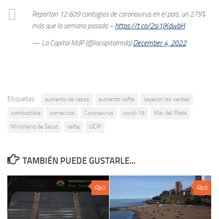
Reportan 12.609 contagios de coronavirus en el país, un 279%
más que la semana pasada –
https://t.co/2si1JKdwbH
— La Capital MdP (@lacapitalmdq)
December 4, 2022
Etiquetas:
aumento de casos
aumento nafta
cayeron las ventas
combustible
comercios
Coronavirus
covid-19
Mar del Plata
Ministerio de Salud
nafta
UCIP
TAMBIÉN PUEDE GUSTARLE...
0
0