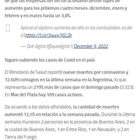
de que las empresas del sector acordaron definir topes de
aumento para los próximos cuatro meses: diciembre, enero y
febrero y en marzo hasta un 3,8%.
Aplican el séptimo aumento del año en los combustibles: es del
4%
https://t.co/34w47jGLZe
— Qué digital (@quedigital1)
December 5, 2022
Siguen subiendo los casos de Covid en el país
El Ministerio de Salud reportó
nueve muertes por coronavirus y
12.609 contagios en la última semana en la Argentina,
lo que
representa un
279% más de casos que el domingo pasado
(3.323).
En
Mar del Plata hay 109 casos activos.
De acuerdo a los datos difundidos,
la cantidad de muertes
aumentó 12,5% en relación a la semana pasada.
Durante la última
semana murieron 2 personas en la provincia de Buenos Aires, 2 en
la ciudad de Buenos Aires, 1 en Entre Ríos, 1 en Neuquén, y 2 en
Tierra del Fuego.