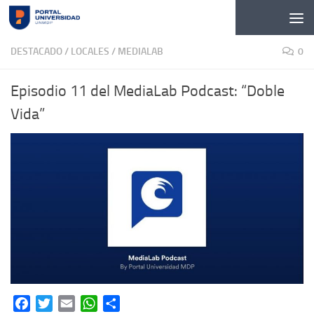
Skip to content
DESTACADO
/
LOCALES
/
MEDIALAB
0
Episodio 11 del MediaLab Podcast: “Doble
Vida”
Facebook
Twitter
Email
WhatsApp
Share