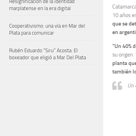
Resignificación de la identidad
Catamarca 
marplatense en la era digital
10 años e
que se det
Cooperativismo: una vía en Mar del
en argent
Plata para comunicar
“Un 40% de
Rubén Eduardo “Siru” Acosta: El
su origen: 
boxeador que eligió a Mar Del Plata
planta que
también l
Un 