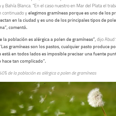
y Bahía Blanca. “En el caso nuestro en Mar del Plata el traba
n continuado y
elegimos gramíneas porque es uno de los pr
ectan en la ciudad y es uno de los principales tipos de pol
ina”, comentó.
 la población es alérgica a polen de gramíneas”,
dijo Abud 
“
Las gramíneas son los pastos, cualquier pasto produce pol
 está en todos lados es imposible precisar una fuente punt
o hace tan complicado”.
40% de la población es alérgica a polen de gramíneas