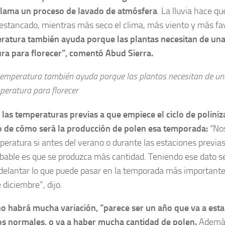
 llama un proceso de lavado de atmósfera
. La lluvia hace qu
estancado, mientras más seco el clima, más viento y más fav
eratura también ayuda porque las plantas necesitan de un
ra para florecer”, comentó Abud Sierra.
temperatura también ayuda porque las plantas necesitan de u
peratura para florecer
las temperaturas previas a que empiece el ciclo de polini
 de cómo será la producción de polen esa temporada:
“Nos
peratura si antes del verano o durante las estaciones previa
bable es que se produzca más cantidad. Teniendo ese dato s
elantar lo que puede pasar en la temporada más importante
diciembre”, dijo.
o habrá mucha variación, “parece ser un año que va a esta
s normales, o va a haber mucha cantidad de polen.
Además