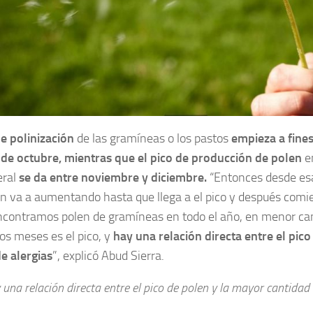
e polinización
de las gramíneas o los pastos
empieza a fine
 de octubre, mientras que el pico de producción de polen
en
eral
se da entre noviembre y diciembre.
“Entonces desde esa
ón va a aumentando hasta que llega a el pico y después comie
ncontramos polen de gramíneas en todo el año, en menor ca
os meses es el pico, y
hay una relación directa entre el pic
e alergias
”, explicó Abud Sierra.
una relación directa entre el pico de polen y la mayor cantidad 