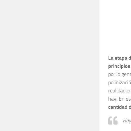
La etapa d
principios
por lo gen
polinizaci
realidad e
hay. En es
cantidad d
Hay 