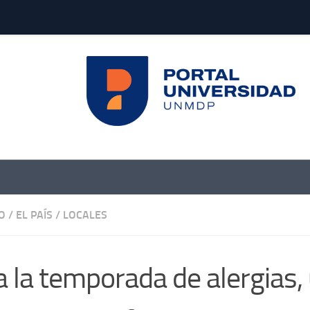
O
/
EL PAÍS
/
LOCALES
a la temporada de alergias,