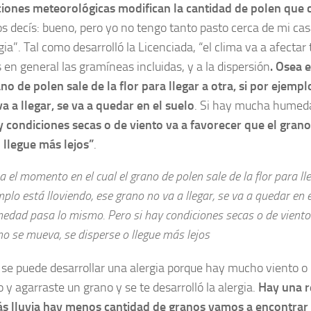
iones meteorológicas modifican la cantidad de polen que ci
os decís: bueno, pero yo no tengo tanto pasto cerca de mi ca
ia”. Tal como desarrolló la Licenciada, “el clima va a afectar 
s en general las gramíneas incluidas, y a la dispersión
. Osea 
ano de polen sale de la flor para llegar a otra, si por ejempl
a a llegar, se va a quedar en el suelo
. Si hay mucha humed
y condiciones secas o de viento va a favorecer que el gran
o llegue más
lejos”
.
 el momento en el cual el grano de polen sale de la flor para lle
plo está lloviendo, ese grano no va a llegar, se va a quedar en 
edad pasa lo mismo. Pero si hay condiciones secas o de viento 
no se mueva, se disperse o llegue más lejos
se puede desarrollar una alergia porque hay mucho viento o 
y agarraste un grano y se te desarrolló la alergia.
Hay una re
s lluvia hay menos cantidad de granos vamos a encontrar 