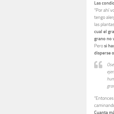
Las condic
“Por ahí v
tengo alerg
las planta
cual el gr
grano no v
Pero
si ha
disperse 
Osea
ejem
hum
gra
“Entonces 
caminando 
Cuanta má