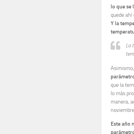
lo que se
quede ahí 
Y la temp
temperatu
La 
tem
Asimismo,
parámetro
que la tem
lo más pro
manera, ad
noviembre 
Este año n
parámetro