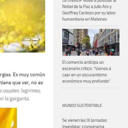
La UNMDP volvió a postular al
Nobel de la Paz a Julio Aro y
Geoffrey Cardozo por su labor
humanitaria en Malvinas
El comercio anticipa un
escenario crítico: “Vamos a
ergias
.
Es muy común
caer en un oscurantismo
económico muy profundo”
tiene que ver, no es
 usuales: lagrimeo,
en la garganta.
MUNDO SUSTENTABLE
Se vienen las IX Jornadas
Investigar: cronograma