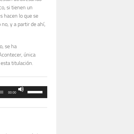
o, si tienen un
s hacen lo que se
no, y a partir de ahí,
o, se ha
Acontecer, única
esta titulación.
Utiliza
00:00
las
teclas
de
flecha
arriba/abajo