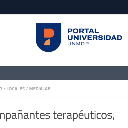
O
/
LOCALES
/
MEDIALAB
pañantes terapéuticos,