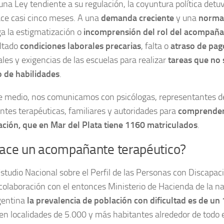
una Ley tendiente a su regulación, la coyuntura política detu
ce casi cinco meses. A una
demanda creciente
y una
normat
ga la estigmatización o
incomprensión del rol del acompañ
ltado
condiciones laborales precarias
, falta o
atraso de pag
ales y exigencias de las escuelas para realizar
tareas que no
o de habilidades
.
 medio, nos comunicamos con psicólogas, representantes de 
es terapéuticas, familiares y autoridades para
comprender 
ación, que en Mar del Plata tiene 1160 matriculados
.
ace un acompañante terapéutico?
Estudio Nacional sobre el Perfil de las Personas con Discapaci
olaboración con el entonces Ministerio de Hacienda de la na
gentina
la prevalencia de población con dificultad es de un
en localidades de 5.000 y más habitantes alrededor de todo e