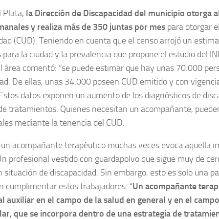
 Plata,
la Dirección de Discapacidad del municipio otorga 
manales y realiza más de 350 juntas por mes
para otorgar e
dad (CUD). Teniendo en cuenta que el censo arrojó un estima
 para la ciudad y la prevalencia que propone el estudio del I
el área comentó: “se puede estimar que hay unas 70.000 per
ad. De ellas, unas 34.000 poseen CUD emitido y con vigencia
 Estos datos exponen un aumento de los diagnósticos de disc
e tratamientos. Quienes necesitan un acompañante, pueden s
ales mediante la tenencia del CUD.
 un acompañante terapéutico muchas veces evoca aquella im
n profesional vestido con guardapolvo que sigue muy de cer
 situación de discapacidad. Sin embargo, esto es solo una pa
 cumplimentar estos trabajadores: “
Un acompañante terapé
l auxiliar en el campo de la salud en general y en el camp
lar, que se incorpora dentro de una estrategia de tratamie