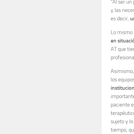
“Al ser un
y las nece
es decir,
u
Lo mismo
en situaci
AT que ti
profesiona
Asimismo,
los equipo
institucio
importante
paciente e
terapéutic
sujeto y l
tiempo, qu