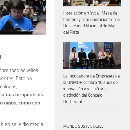
Instalación artística “Mesa del
hambre y la malnutrición” en la
Universidad Nacional de Mar
del Plata
d
bre todo aquellos
La Incubadora de Empresas de
uentes. Esto ha
la UNMDP celebró 10 años de
icólogos,
innovación y recibió una
antes terapéuticos
distinción del Concejo
Deliberante
on niños, como con
i bien se le dio media
MUNDO SUSTENTABLE