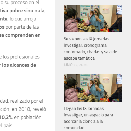
vo su proceso en el
iva pobre sino nula
,
ante
, lo que arroja
os
por parte de las
 se comprenden en
Se vienen las IX Jornadas
Investigar: cronograma
confirmado, charlas y sala de
los profesionales,
escape temática
los alcances de
JUNIO 22, 2026
dad, realizado por el
Llegan las IX Jornadas
ción, en 2018, reveló
Investigar, un espacio para
 10,2%
, en población
acercar la ciencia a la
l país.
comunidad