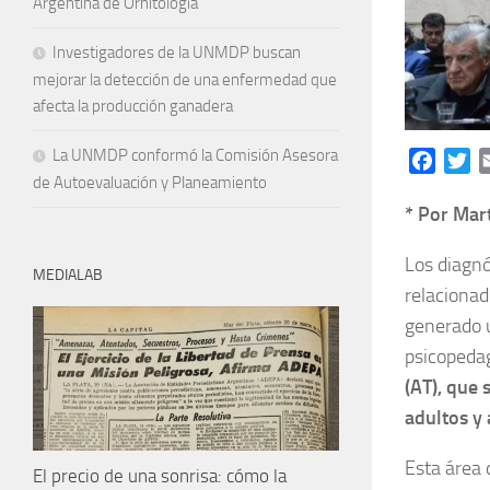
Argentina de Ornitología
Investigadores de la UNMDP buscan
mejorar la detección de una enfermedad que
afecta la producción ganadera
La UNMDP conformó la Comisión Asesora
Facebo
Tw
de Autoevaluación y Planeamiento
* Por Mar
Los diagnó
MEDIALAB
relacionad
generado
psicopeda
(AT), que 
adultos y
Esta área
El precio de una sonrisa: cómo la