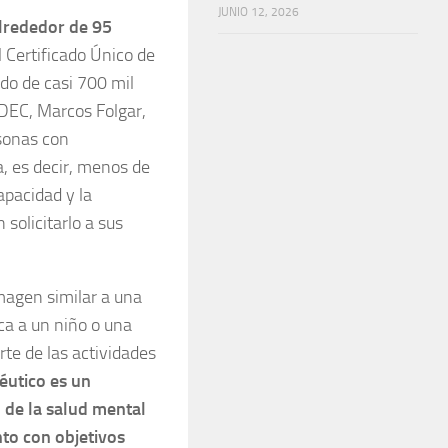
JUNIO 12, 2026
alrededor de 95
l Certificado Único de
do de casi 700 mil
NDEC, Marcos Folgar,
sonas con
, es decir, menos de
apacidad y la
olicitarlo a sus
agen similar a una
ca a un niño o una
rte de las actividades
utico es un
o de la salud mental
nto con objetivos