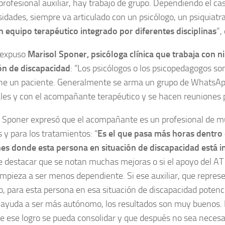
 profesional auxiliar, hay trabajo de grupo. Dependiendo el cas
sidades, siempre va articulado con un psicólogo, un psiquiat
n equipo terapéutico integrado por diferentes disciplinas
”,
 expuso
Marisol Sponer, psicóloga clínica que trabaja con n
ón de discapacidad
: “Los psicólogos o los psicopedagogos son
ene un paciente. Generalmente se arma un grupo de WhatsAp
les y con el acompañante terapéutico y se hacen reuniones 
 Sponer expresó que el acompañante es un profesional de mu
s y para los tratamientos: “
Es el que pasa más horas dentro d
nes donde esta persona en situación de discapacidad está i
 destacar que se notan muchas mejoras o si el apoyo del AT
mpieza a ser menos dependiente. Si ese auxiliar, que repre
o, para esta persona en esa situación de discapacidad potenci
o ayuda a ser más autónomo, los resultados son muy buenos. 
e ese logro se pueda consolidar y que después no sea necesar