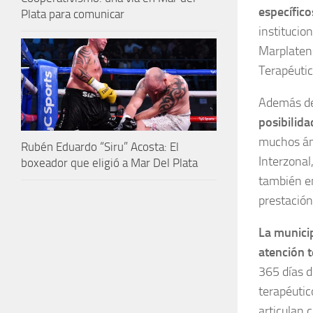
específico
Plata para comunicar
institucio
Marplaten
Terapéuti
Además del
posibilida
muchos ám
Rubén Eduardo “Siru” Acosta: El
Interzonal
boxeador que eligió a Mar Del Plata
también en
prestación
La munici
atención 
365 días d
terapéutic
articulan 