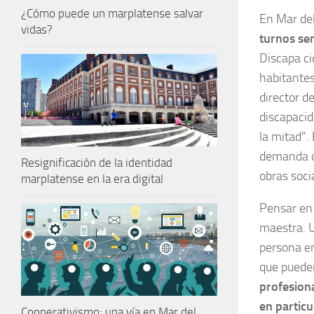
¿Cómo puede un marplatense salvar
En Mar del
vidas?
turnos se
Discapa ci
habitantes
director d
discapacid
la mitad”.
demanda d
Resignificación de la identidad
obras soci
marplatense en la era digital
Pensar en
maestra. U
persona en
que pueden
profesiona
en particu
Cooperativismo: una vía en Mar del