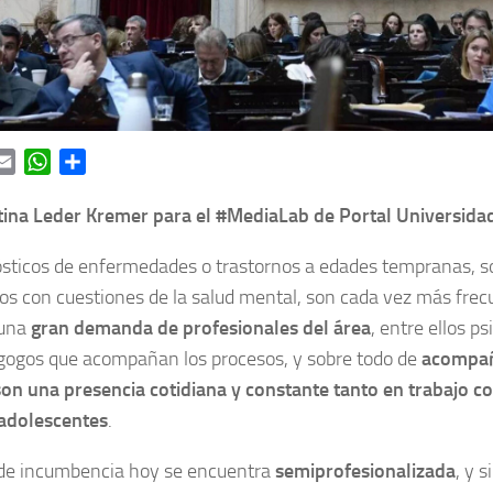
ok
itter
Email
WhatsApp
Share
tina Leder Kremer para el #MediaLab de Portal Universida
sticos de enfermedades o trastornos a edades tempranas, so
os con cuestiones de la salud mental, son cada vez más frec
 una
gran demanda de profesionales del área
, entre ellos ps
gogos que acompañan los procesos, y sobre todo de
acompañ
son una presencia cotidiana y constante tanto en trabajo c
 adolescentes
.
 de incumbencia hoy se encuentra
semiprofesionalizada
, y s