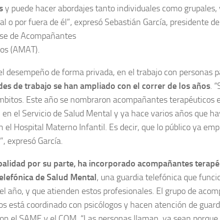
s
y puede hacer abordajes tanto individuales como grupales,
nal o por fuera de él”, expresó Sebastián García, presidente de
se de Acompañantes
cos (AMAT).
 desempeño de forma privada, en el trabajo con personas pa
des de trabajo se han ampliado con el correr de los años
. 
bitos. Este año se nombraron acompañantes terapéuticos en
, en el Servicio de Salud Mental y ya hace varios años que 
 el Hospital Materno Infantil. Es decir, que lo público ya emp
”, expresó García.
palidad por su parte, ha incorporado acompañantes terapéu
telefónica de Salud Mental
, una guardia telefónica que funci
el año, y que atienden estos profesionales. El grupo de aco
os está coordinado con psicólogos y hacen atención de guard
con el SAME y el COM. “Las personas llaman, ya sean porque