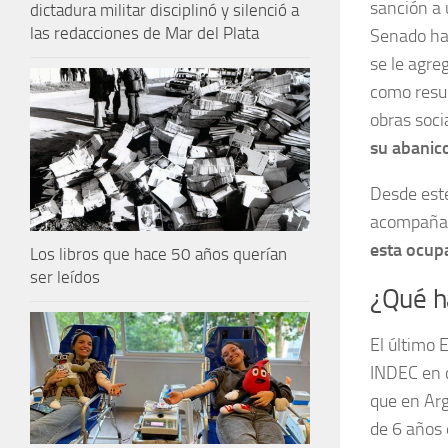
sanción a 
dictadura militar disciplinó y silenció a
las redacciones de Mar del Plata
Senado ha
se le agre
como resu
obras soci
su abanic
Desde este
acompañant
esta ocup
Los libros que hace 50 años querían
ser leídos
¿Qué h
El último 
INDEC en c
que en Ar
de 6 años 