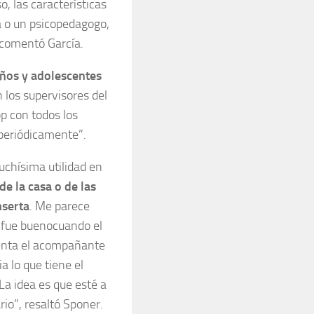
o, las características
para
ra o un psicopedagogo,
aumentar
 comentó García.
o
disminuir
iños y adolescentes
el
 los supervisores del
volumen.
p con todos los
periódicamente”.
chísima utilidad en
e la casa o de las
nserta
. Me parece
 fue buenocuando el
senta el acompañante
a lo que tiene el
La idea es que esté a
io”, resaltó Sponer.