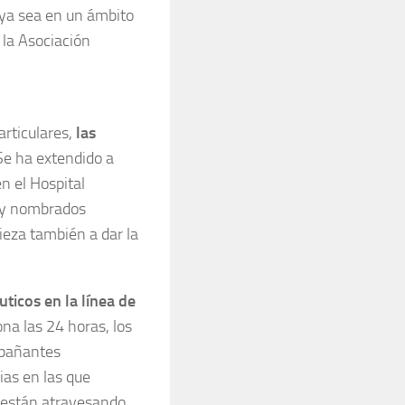
 ya sea en un ámbito
 la Asociación
rticulares,
las
“Se ha extendido a
 el Hospital
hay nombrados
ieza también a dar la
ticos en la línea de
ona las 24 horas, los
mpañantes
ias en las que
 están atravesando