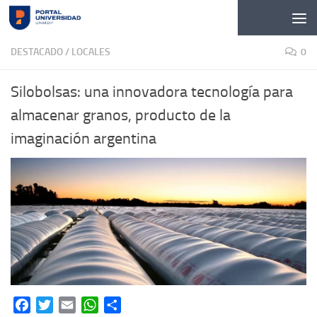
Skip to content
DESTACADO
/
LOCALES
0
Silobolsas: una innovadora tecnología para
almacenar granos, producto de la
imaginación argentina
Facebook
Twitter
Email
WhatsApp
Share