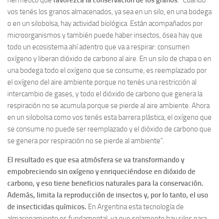
hermético que
favorezca la conservación de los granos
. “Cuando
vos tenés los granos almacenados, ya sea en un silo, en una bodega
o en un silobolsa, hay actividad biológica. Están acompañados por
microorganismos y también puede haber insectos, ósea hay que
todo un ecosistema ahí adentro que va a respirar: consumen
oxígeno y liberan dióxido de carbono al aire. En un silo de chapa o en
una bodega todo el oxígeno que se consume, es reemplazado por
el oxígeno del aire ambiente porque no tenés una restricción al
intercambio de gases, y todo el dióxido de carbono que genera la
respiración no se acumula porque se pierde al aire ambiente. Ahora
en un silobolsa como vos tenés esta barrera plástica, el oxígeno que
se consume no puede ser reemplazado y el dióxido de carbono que
se genera por respiración no se pierde al ambiente”.
El resultado es que esa atmósfera se va transformando y
empobreciendo sin oxígeno y enriqueciéndose en dióxido de
carbono, y eso tiene beneficios naturales para la conservación.
Además, limita la reproducción de insectos y, por lo tanto, el uso
de insecticidas químicos.
En Argentina esta tecnología de
almacenamiento es fundamental, ya que solamente hay silos para