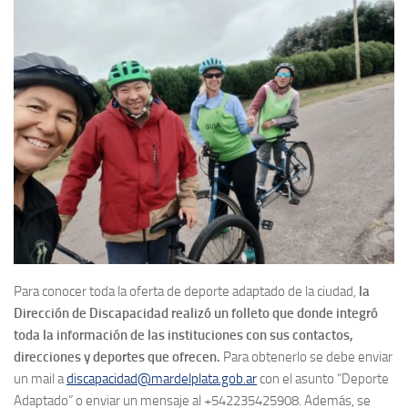
Para conocer toda la oferta de deporte adaptado de la ciudad,
la
Dirección de Discapacidad realizó un folleto que donde integró
toda la información de las instituciones con sus contactos,
direcciones y deportes que ofrecen.
Para obtenerlo se debe enviar
un mail a
discapacidad@mardelplata.gob.ar
con el asunto “Deporte
Adaptado” o enviar un mensaje al +542235425908. Además, se