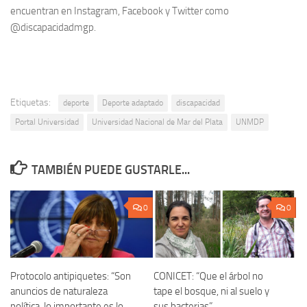
encuentran en Instagram, Facebook y Twitter como
@discapacidadmgp.
Etiquetas:
deporte
Deporte adaptado
discapacidad
Portal Universidad
Universidad Nacional de Mar del Plata
UNMDP
TAMBIÉN PUEDE GUSTARLE...
0
0
Protocolo antipiquetes: “Son
CONICET: “Que el árbol no
anuncios de naturaleza
tape el bosque, ni al suelo y
política, lo importante es lo
sus bacterias”