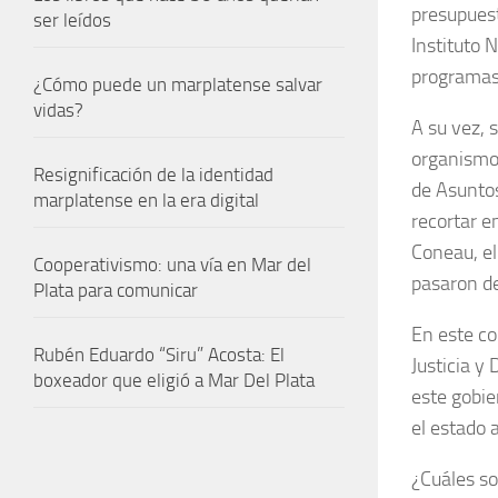
presupuest
ser leídos
Instituto 
programas 
¿Cómo puede un marplatense salvar
vidas?
A su vez, 
organismos
Resignificación de la identidad
de Asuntos
marplatense en la era digital
recortar e
Coneau, el
Cooperativismo: una vía en Mar del
pasaron de
Plata para comunicar
En este co
Rubén Eduardo “Siru” Acosta: El
Justicia y
boxeador que eligió a Mar Del Plata
este gobie
el estado 
¿Cuáles so