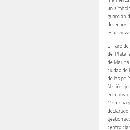
un símbolo
guardián d
derechos h
esperanza
El Faro de
del Plata,
de Marina 
ciudad de 
de las pol
Nación, ju
educativas
Memoria y
declarado 
gestionado
centro cla