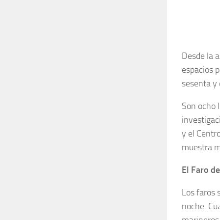
Desde la a
espacios p
sesenta y 
Son ocho 
investigac
y el Centr
muestra má
El Faro d
Los faros 
noche. Cua
marineros