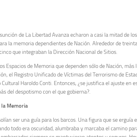
sunción de La Libertad Avanza echaron a casi la mitad de los
ara la memoria dependientes de Nación. Alrededor de treinta
cinco que integraban la Dirección Nacional de Sitios.
los Espacios de Memoria que dependen sólo de Nación, más l
ión, el Registro Unificado de Víctimas del Terrorismo de Esta
o Cultural Haroldo Conti. Entonces, ¿se justifica el ajuste en 
s del despotismo con el que gobierna?.
e la Memoria
solían ser una guía para los barcos. Una figura que se erguía e
ndo todo era oscuridad, alumbraba y marcaba el camino par
 embarcados siempre se mantuvieran atentos y seguros. Hoy 