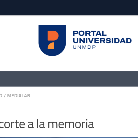
O
/
MEDIALAB
ecorte a la memoria