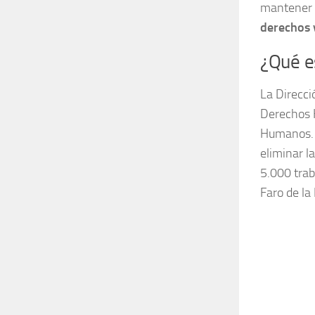
mantener e
derechos 
¿Qué e
La Direcci
Derechos H
Humanos. E
eliminar l
5.000 trab
Faro de la