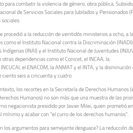
o para combatir la violencia de género, obra pública, Subsid
Nacional de Servicios Sociales para Jubilados y Pensionados (P
sociales.
se procedió a la reducción de veintidós ministerios a ocho, a l
 como el Instituto Nacional contra la Discriminación (INADI),
 Indígenas (INAI) y el Instituto Nacional de Juventudes (INJUVE
n otras dependencias como el Conicet, el INCAA, la
 INCUCAI, el ENACOM, la ANMAT y el INTA, y la disminución d
 ciento seis a cincuenta y cuatro.
ntexto, los recortes en la Secretaría de Derechos Humanos (
 Derechos Humanos) no son más que una muestra de las prior
rno negacionista presidido por Javier Milei, quien prometió 
al mínimo y acabar con “el curro de los derechos humanos”.
n los argumentos para semejante desguace? La reducción de