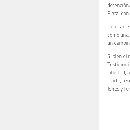
detención,
Plata, con 
Una parte 
como una d
un camping
Si bien el
Testimonia
Libertad, 
Iriarte, r
Jones y fu