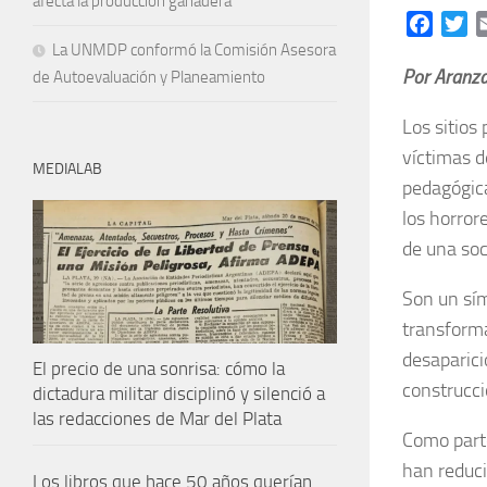
afecta la producción ganadera
Facebo
Tw
La UNMDP conformó la Comisión Asesora
Por Aranza
de Autoevaluación y Planeamiento
Los sitios
víctimas d
MEDIALAB
pedagógica
los horror
de una soc
Son un sím
transforma
desaparici
El precio de una sonrisa: cómo la
construcc
dictadura militar disciplinó y silenció a
las redacciones de Mar del Plata
Como part
han reduci
Los libros que hace 50 años querían