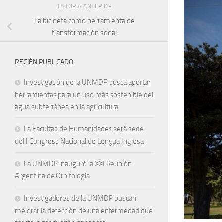
HISTORIA ANTERIOR
La bicicleta como herramienta de
transformación social
RECIÉN PUBLICADO
Investigación de la UNMDP busca aportar
herramientas para un uso más sostenible del
agua subterránea en la agricultura
La Facultad de Humanidades será sede
del I Congreso Nacional de Lengua Inglesa
La UNMDP inauguró la XXI Reunión
Argentina de Ornitología
Investigadores de la UNMDP buscan
mejorar la detección de una enfermedad que