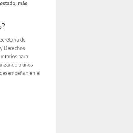
 estado, más
s?
ecretaría de
a y Derechos
untarios para
canzando a unos
se desempeñan en el