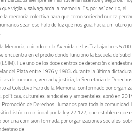
 que vigila y salvaguarda la memoria. Es, por así decirlo, el
e la memoria colectiva para que como sociedad nunca perda
umanos sean ese halo de luz que nos guía hacia un futuro just
.
 la Memoria, ubicado en la Avenida de los Trabajadores 5700
 se encuentra en el predio donde funcionó la Escuela de Subofi
(ESIM). Fue uno de los doce centros de detención clandestin
Mar del Plata entre 1976 y 1983, durante la última dictadura
íticas de memoria, verdad y justicia, la Secretaría de Derech
nto al Colectivo Faro de la Memoria, conformado por organiza
, políticas, culturales, sindicales y ambientales, abrió en 201
 Promoción de Derechos Humanos para toda la comunidad. 
sitio histórico nacional por la ley 27.127, que establece que e
 por una comisión formada por organizaciones sociales, sobr
ndestino de