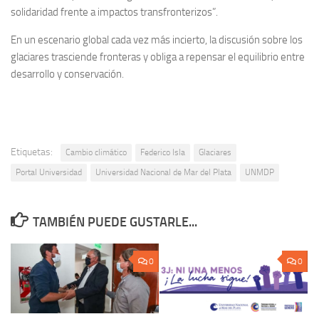
solidaridad frente a impactos transfronterizos”.
En un escenario global cada vez más incierto, la discusión sobre los
glaciares trasciende fronteras y obliga a repensar el equilibrio entre
desarrollo y conservación.
Etiquetas:
Cambio climático
Federico Isla
Glaciares
Portal Universidad
Universidad Nacional de Mar del Plata
UNMDP
TAMBIÉN PUEDE GUSTARLE...
0
0